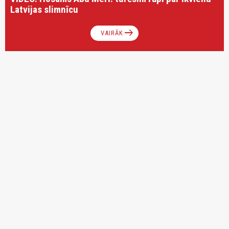
Latvijas slimnīcu
arrow_right_alt
VAIRĀK