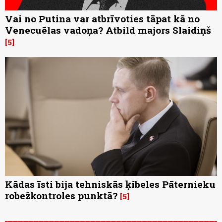
Vai no Putina var atbrīvoties tāpat kā no
Venecuēlas vadoņa? Atbild majors Slaidiņš
5
Kādas īsti bija tehniskās ķibeles Pāternieku
robežkontroles punktā?
5