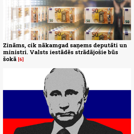
Zināms, cik nākamgad saņems deputāti un
ministri. Valsts iestādēs strādājošie būs
šokā
6