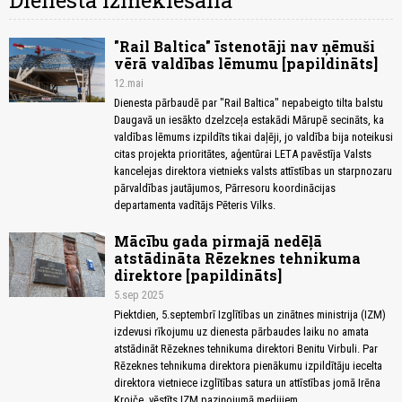
Dienesta izmeklēšana
"Rail Baltica" īstenotāji nav ņēmuši
vērā valdības lēmumu [papildināts]
12.mai
Dienesta pārbaudē par "Rail Baltica" nepabeigto tilta balstu
Daugavā un iesākto dzelzceļa estakādi Mārupē secināts, ka
valdības lēmums izpildīts tikai daļēji, jo valdība bija noteikusi
citas projekta prioritātes, aģentūrai LETA pavēstīja Valsts
kancelejas direktora vietnieks valsts attīstības un starpnozaru
pārvaldības jautājumos, Pārresoru koordinācijas
departamenta vadītājs Pēteris Vilks.
Mācību gada pirmajā nedēļā
atstādināta Rēzeknes tehnikuma
direktore [papildināts]
5.sep 2025
Piektdien, 5.septembrī Izglītības un zinātnes ministrija (IZM)
izdevusi rīkojumu uz dienesta pārbaudes laiku no amata
atstādināt Rēzeknes tehnikuma direktori Benitu Virbuli. Par
Rēzeknes tehnikuma direktora pienākumu izpildītāju iecelta
direktora vietniece izglītības satura un attīstības jomā Irēna
Kroiče, vēstīts IZM paziņojumā medijiem.