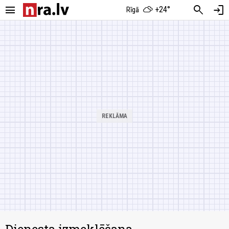
menu
search
login
+24°
Rīgā