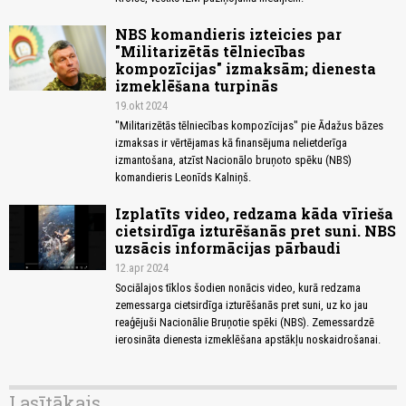
NBS komandieris izteicies par
"Militarizētās tēlniecības
kompozīcijas" izmaksām; dienesta
izmeklēšana turpinās
19.okt 2024
"Militarizētās tēlniecības kompozīcijas" pie Ādažus bāzes
izmaksas ir vērtējamas kā finansējuma nelietderīga
izmantošana, atzīst Nacionālo bruņoto spēku (NBS)
komandieris Leonīds Kalniņš.
Izplatīts video, redzama kāda vīrieša
cietsirdīga izturēšanās pret suni. NBS
uzsācis informācijas pārbaudi
12.apr 2024
Sociālajos tīklos šodien nonācis video, kurā redzama
zemessarga cietsirdīga izturēšanās pret suni, uz ko jau
reaģējuši Nacionālie Bruņotie spēki (NBS). Zemessardzē
ierosināta dienesta izmeklēšana apstākļu noskaidrošanai.
Lasītākais