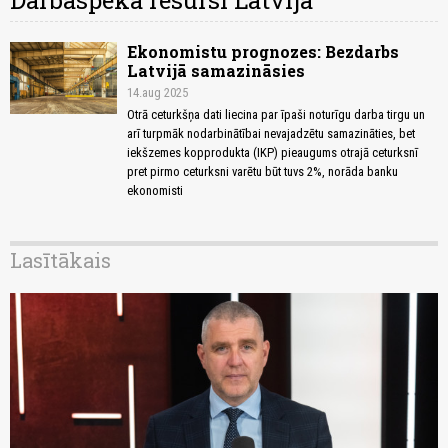
Darbaspēka resursi Latvijā
Ekonomistu prognozes: Bezdarbs
Latvijā samazināsies
14.aug 2025
Otrā ceturkšņa dati liecina par īpaši noturīgu darba tirgu un
arī turpmāk nodarbinātībai nevajadzētu samazināties, bet
iekšzemes kopprodukta (IKP) pieaugums otrajā ceturksnī
pret pirmo ceturksni varētu būt tuvs 2%, norāda banku
ekonomisti
Lasītākais