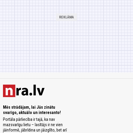
Mēs strādājam, lai Jūs zinātu
svarīgo, aktuālo un interesanto!
Portāla pārliecība ir tajā, ka nav
mazsvarīgu lietu – lasītājs ir ne vien
jāinformē, jābrīdina un jāizglīto, bet arī