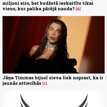
miljoni eiro, bet budžetā ieskaitīts tikai
viens; kur palika pārējā nauda?
4
Jāņa Timmas bijusī sieva liek noprast, ka ir
jaunās attiecībās
1