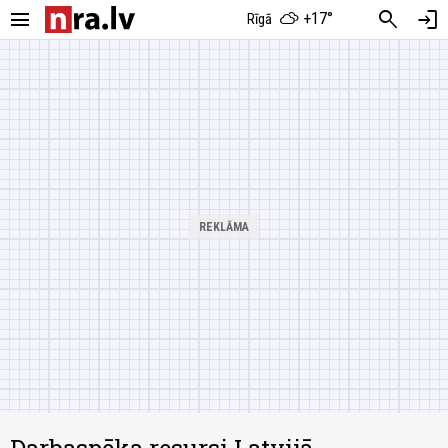
menu
search
login
+17°
Rīgā