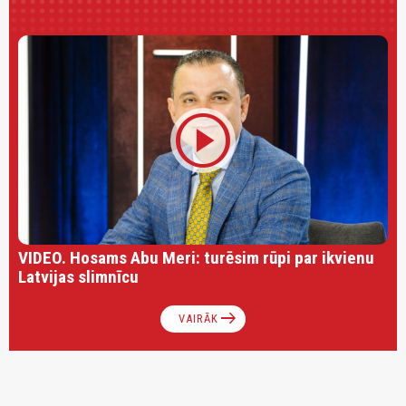
play_circle
VIDEO. Hosams Abu Meri: turēsim rūpi par ikvienu
Latvijas slimnīcu
arrow_right_alt
VAIRĀK