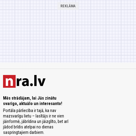
Mēs strādājam, lai Jūs zinātu
svarīgo, aktuālo un interesanto!
Portāla pārliecība ir tajā, ka nav
mazsvarīgu lietu – lasītājs ir ne vien
jāinformē, jābrīdina un jāizglīto, bet arī
jādod brīdis atelpai no dienas
saspringtajiem darbiem.