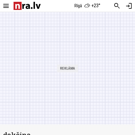
menu
search
login
+23°
Rīgā