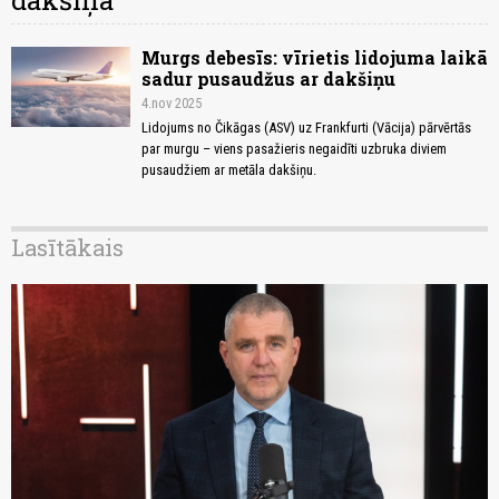
dakšiņa
Murgs debesīs: vīrietis lidojuma laikā
sadur pusaudžus ar dakšiņu
4.nov 2025
Lidojums no Čikāgas (ASV) uz Frankfurti (Vācija) pārvērtās
par murgu – viens pasažieris negaidīti uzbruka diviem
pusaudžiem ar metāla dakšiņu.
Lasītākais