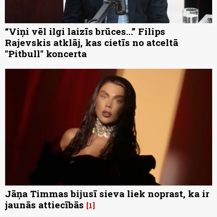
“Viņi vēl ilgi laizīs brūces...” Filips
Rajevskis atklāj, kas cietīs no atceltā
"Pitbull" koncerta
Jāņa Timmas bijusī sieva liek noprast, ka ir
jaunās attiecībās
1