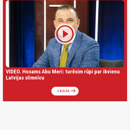
play_circle
VIDEO. Hosams Abu Meri: turēsim rūpi par ikvienu
Latvijas slimnīcu
arrow_right_alt
VAIRĀK