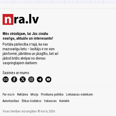
Mēs strādājam, lai Jūs zinātu
svarīgo, aktuālo un interesanto!
Portāla pārliecība ir tajā, ka nav
mazsvarīgu lietu – lasītājs ir ne vien
jāinformē, jābrīdina un jāizglīto, bet arī
jādod brīdis atelpai no dienas
saspringtajiem darbiem.
Sazinies ar mums:
Par nra.lv
Reklāma
Misija
Privātuma politika
Lietošanas noteikumi
Autortiesības
Ētikas kodekss
Vakances
Kontakti
Visas tiesības aizsargātas © nra.lv, 2026