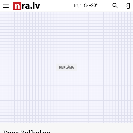
menu
search
login
+20°
Rīgā