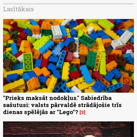
Lasītākais
"Prieks maksāt nodokļus." Sabiedrība
sašutusi: valsts pārvaldē strādājošie trīs
dienas spēlējās ar "Lego"?
3