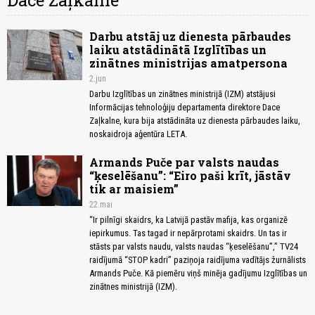
Dace Zaļkalne
Darbu atstāj uz dienesta pārbaudes
laiku atstādinātā Izglītības un
zinātnes ministrijas amatpersona
2.jun
Darbu Izglītības un zinātnes ministrijā (IZM) atstājusi
Informācijas tehnoloģiju departamenta direktore Dace
Zaļkalne, kura bija atstādināta uz dienesta pārbaudes laiku,
noskaidroja aģentūra LETA.
Armands Puče par valsts naudas
“ķeselēšanu”: “Eiro paši krīt, jāstāv
tik ar maisiem”
22.mai
“Ir pilnīgi skaidrs, ka Latvijā pastāv mafija, kas organizē
iepirkumus. Tas tagad ir nepārprotami skaidrs. Un tas ir
stāsts par valsts naudu, valsts naudas “ķeselēšanu”,” TV24
raidījumā “STOP kadri” paziņoja raidījuma vadītājs žurnālists
Armands Puče. Kā piemēru viņš minēja gadījumu Izglītības un
zinātnes ministrijā (IZM).