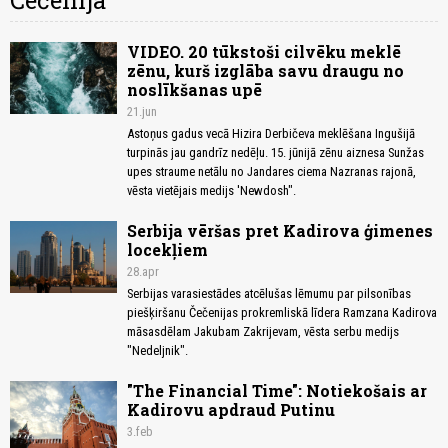
Čečenija
VIDEO. 20 tūkstoši cilvēku meklē
zēnu, kurš izglāba savu draugu no
noslīkšanas upē
21.jun
Astoņus gadus vecā Hizira Derbičeva meklēšana Ingušijā
turpinās jau gandrīz nedēļu. 15. jūnijā zēnu aiznesa Sunžas
upes straume netālu no Jandares ciema Nazranas rajonā,
vēsta vietējais medijs 'Newdosh".
Serbija vēršas pret Kadirova ģimenes
locekļiem
28.apr
Serbijas varasiestādes atcēlušas lēmumu par pilsonības
piešķiršanu Čečenijas prokremliskā līdera Ramzana Kadirova
māsasdēlam Jakubam Zakrijevam, vēsta serbu medijs
"Nedeljnik".
"The Financial Time": Notiekošais ar
Kadirovu apdraud Putinu
3.feb