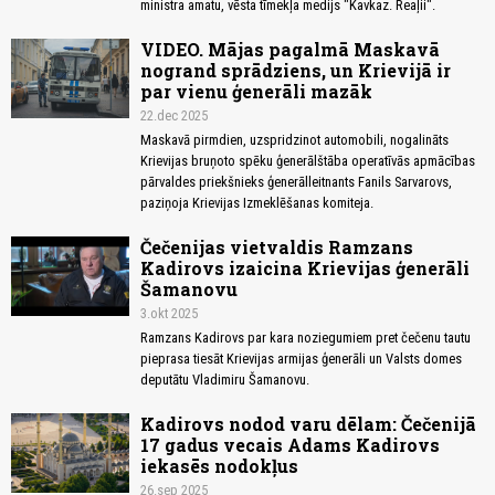
ministra amatu, vēsta tīmekļa medijs "Kavkaz. Reaļii".
VIDEO. Mājas pagalmā Maskavā
nogrand sprādziens, un Krievijā ir
par vienu ģenerāli mazāk
22.dec 2025
Maskavā pirmdien, uzspridzinot automobili, nogalināts
Krievijas bruņoto spēku ģenerālštāba operatīvās apmācības
pārvaldes priekšnieks ģenerālleitnants Fanils Sarvarovs,
paziņoja Krievijas Izmeklēšanas komiteja.
Čečenijas vietvaldis Ramzans
Kadirovs izaicina Krievijas ģenerāli
Šamanovu
3.okt 2025
Ramzans Kadirovs par kara noziegumiem pret čečenu tautu
pieprasa tiesāt Krievijas armijas ģenerāli un Valsts domes
deputātu Vladimiru Šamanovu.
Kadirovs nodod varu dēlam: Čečenijā
17 gadus vecais Adams Kadirovs
iekasēs nodokļus
26.sep 2025