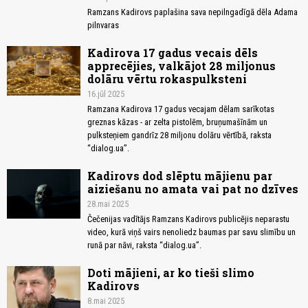
Ramzans Kadirovs paplašina sava nepilngadīgā dēla Adama
pilnvaras
Kadirova 17 gadus vecais dēls
apprecējies, valkājot 28 miljonus
dolāru vērtu rokaspulksteni
16.jūl 2025
Ramzana Kadirova 17 gadus vecajam dēlam sarīkotas
greznas kāzas - ar zelta pistolēm, bruņumašīnām un
pulksteņiem gandrīz 28 miljonu dolāru vērtībā, raksta
“dialog.ua”.
Kadirovs dod slēptu mājienu par
aiziešanu no amata vai pat no dzīves
28.mai 2025
Čečenijas vadītājs Ramzans Kadirovs publicējis neparastu
video, kurā viņš vairs nenoliedz baumas par savu slimību un
runā par nāvi, raksta “dialog.ua”.
Doti mājieni, ar ko tieši slimo
Kadirovs
8.mai 2025