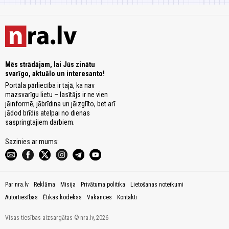
Mēs strādājam, lai Jūs zinātu
svarīgo, aktuālo un interesanto!
Portāla pārliecība ir tajā, ka nav
mazsvarīgu lietu – lasītājs ir ne vien
jāinformē, jābrīdina un jāizglīto, bet arī
jādod brīdis atelpai no dienas
saspringtajiem darbiem.
Sazinies ar mums:
Par nra.lv
Reklāma
Misija
Privātuma politika
Lietošanas noteikumi
Autortiesības
Ētikas kodekss
Vakances
Kontakti
Visas tiesības aizsargātas © nra.lv, 2026