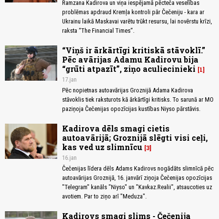
Ramzana Kadirova un viņa iespējamā pēcteča veselības
problēmas apdraud Kremļa kontroli pār Čečeniju - kara ar
Ukrainu laikā Maskavai varētu trūkt resursu, lai novērstu krīzi,
raksta “The Financial Times”.
“Viņš ir ārkārtīgi kritiskā stāvoklī.”
Pēc avārijas Adamu Kadirovu bija
“grūti atpazīt”, ziņo aculiecinieki
1
17.jan
Pēc nopietnas autoavārijas Groznijā Adama Kadirova
stāvoklis tiek raksturots kā ārkārtīgi kritisks. To sarunā ar MO
paziņoja Čečenijas opozīcijas kustības Niyso pārstāvis.
Kadirova dēls smagi cietis
autoavārijā; Groznijā slēgti visi ceļi,
kas ved uz slimnīcu
3
16.jan
Čečenijas līdera dēls Adams Kadirovs nogādāts slimnīcā pēc
autoavārijas Groznijā, 16. janvārī ziņoja Čečenijas opozīcijas
"Telegram" kanāls "Niyso" un "Kavkaz.Realii", atsaucoties uz
avotiem. Par to ziņo arī "Meduza".
Kadirovs smagi slims - Čečenija