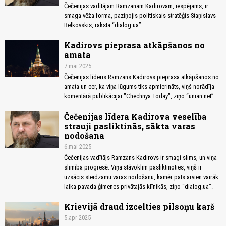
Čečenijas vadītājam Ramzanam Kadirovam, iespējams, ir
smaga vēža forma, paziņojis politiskais stratēģis Staņislavs
Belkovskis, raksta “dialog.ua”.
Kadirovs pieprasa atkāpšanos no
amata
7.mai 2025
Čečenijas līderis Ramzans Kadirovs pieprasa atkāpšanos no
amata un cer, ka viņa lūgums tiks apmierināts, viņš norādīja
komentārā publikācijai "Chechnya Today", ziņo “unian.net”.
Čečenijas līdera Kadirova veselība
strauji pasliktinās, sākta varas
nodošana
6.mai 2025
Čečenijas vadītājs Ramzans Kadirovs ir smagi slims, un viņa
slimība progresē. Viņa stāvoklim pasliktinoties, viņš ir
uzsācis steidzamu varas nodošanu, kamēr pats arvien vairāk
laika pavada ģimenes privātajās klīnikās, ziņo “dialog.ua”.
Krievijā draud izcelties pilsoņu karš
5.apr 2025