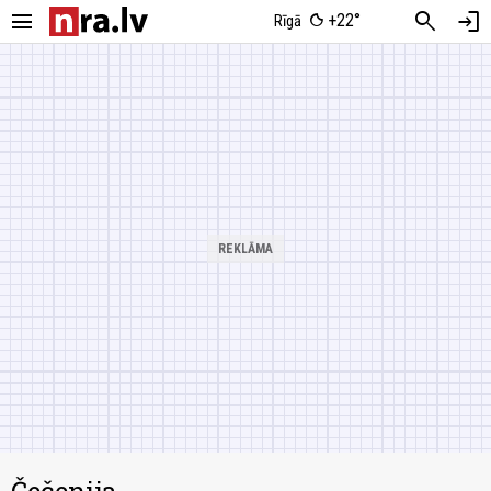
menu
search
login
+22°
Rīgā