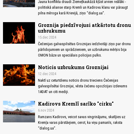
Jauna konflikta draudi Ziemeļkaukāzā kļūst arvien reālāki -
politiskā alianse starp Kremli un Kadirovu klanu var pāraugt
pilna mēroga karā Krievijā, ziņo “dialog.ua”.
Groznija piedzīvojusi atkārtotu dronu
uzbrukumu
15.dec 2024
Čečenijas galvaspilsētas Groznijas iedzīvotāji ziņo par dronu
pārlidojumiem un sprādzieniem, un uzbrukuma mērķis bija
OMON bāze un speciālais policijas pulks.
Noticis uzbrukums Groznijai
12.dec 2024
Naktī uz ceturtdienu noticis dronu trieciens Čečenijas
galvaspilsētai Groznijai, vēsta čečenu opozīcijas izdevums
1ADAT un citi mediji.
Kadirovs Kremlī sarīko "cirku"
6.nov 2024
Ramzans Kadirovs, veicot savus vingrinājumu, skatījies uz
Kremļa varas pārstāvjiem, cerot, ka viņu pamanīs, raksta
“dialog.ua”.