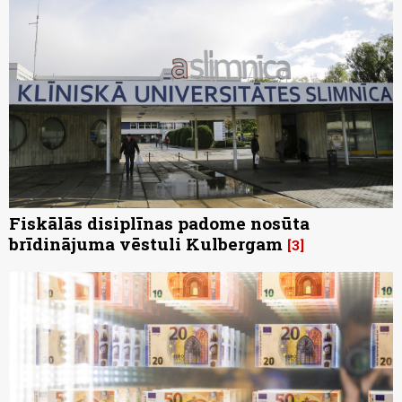
Fiskālās disiplīnas padome nosūta
brīdinājuma vēstuli Kulbergam
3