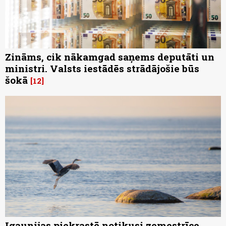
Zināms, cik nākamgad saņems deputāti un
ministri. Valsts iestādēs strādājošie būs
šokā
12
Igaunijas piekrastē notikusi zemestrīce