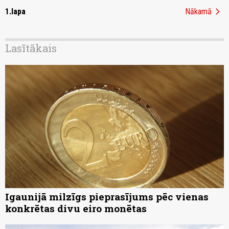
chevron_right
1.lapa
Nākamā
Lasītākais
Igaunijā milzīgs pieprasījums pēc vienas
konkrētas divu eiro monētas