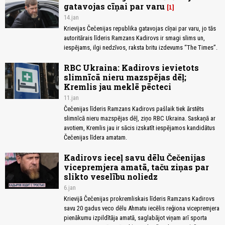
gatavojas cīņai par varu
1
14.jan
Krievijas Čečenijas republika gatavojas cīņai par varu, jo tās
autoritārais līderis Ramzans Kadirovs ir smagi slims un,
iespējams, ilgi nedzīvos, raksta britu izdevums “The Times”.
RBC Ukraina: Kadirovs ievietots
slimnīcā nieru mazspējas dēļ;
Kremlis jau meklē pēcteci
11.jan
Čečenijas līderis Ramzans Kadirovs pašlaik tiek ārstēts
slimnīcā nieru mazspējas dēļ, ziņo RBC Ukraina. Saskaņā ar
avotiem, Kremlis jau ir sācis izskatīt iespējamos kandidātus
Čečenijas līdera amatam.
Kadirovs ieceļ savu dēlu Čečenijas
vicepremjera amatā, taču ziņas par
slikto veselību noliedz
6.jan
Krievijā Čečenijas prokremliskais līderis Ramzans Kadirovs
savu 20 gadus veco dēlu Ahmatu iecēlis reģiona vicepremjera
pienākumu izpildītāja amatā, saglabājot viņam arī sporta