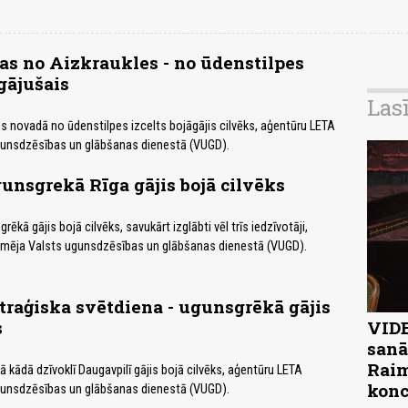
as no Aizkraukles - no ūdenstilpes
āgājušais
Las
s novadā no ūdenstilpes izcelts bojāgājis cilvēks, aģentūru LETA
gunsdzēsības un glābšanas dienestā (VUGD).
unsgrekā Rīga gājis bojā cilvēks
ēkā gājis bojā cilvēks, savukārt izglābti vēl trīs iedzīvotāji,
rmēja Valsts ugunsdzēsības un glābšanas dienestā (VUGD).
traģiska svētdiena - ugunsgrēkā gājis
s
VIDE
sanā
Raim
 kādā dzīvoklī Daugavpilī gājis bojā cilvēks, aģentūru LETA
konc
gunsdzēsības un glābšanas dienestā (VUGD).