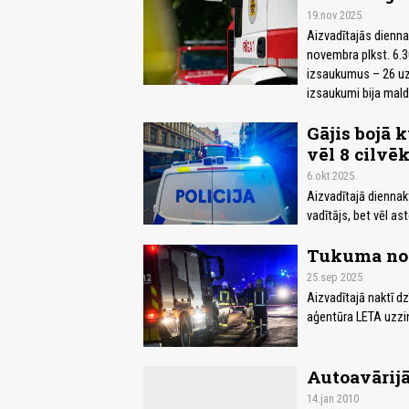
19.nov 2025
Aizvadītajās diennak
novembra plkst. 6.
izsaukumus – 26 uz
izsaukumi bija mald
Gājis bojā 
vēl 8 cilvēk
6.okt 2025
Aizvadītajā diennak
vadītājs, bet vēl as
Tukuma nov
25.sep 2025
Aizvadītajā naktī 
aģentūra LETA uzzi
Autoavārijā
14.jan 2010