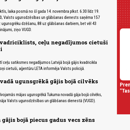
tīs, laika posmā no šī gada 14. novembra plkst. 6.30 līdz 19.
30, Valsts ugunsdzēsības un glābšanas dienests saņēma 157
 ugunsgrēku dzēšanu, 88 uz glābšanas darbiem, bet vēl 43
inājumi, ziņo VUGD.
kvadriciklists, ceļu negadījumos cietuši
i
tī ceļu satiksmes negadījumos Latvijā bojā gājis kvadricikla
toņi cietuši, aģentūru LETA informēja Valsts policijā.
adā ugunsgrēkā gājis bojā cilvēks
Prem
"Tas
dzīvojamās mājas ugunsgrēkā Tukuma novadā gāja bojā cilvēks,
nāja Valsts ugunsdzēsības un glābšanas dienestā (VUGD).
 gājis bojā piecus gadus vecs zēns