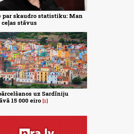
 par skaudro statistiku: Man
 ceļas stāvus
pārcelšanos uz Sardīniju
āvā 15 000 eiro
1