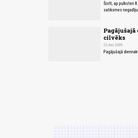
Šorīt, ap pulksten 8
satiksmes negadīju
Pagājušajā 
cilvēks
25.dec 2009
Pagājušajā diennakt