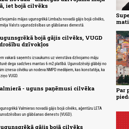
ā, iet bojā cilvēks
Supe
dzīvojamās mājas ugunsgrēkā Limbažu novadā gājis bojā cilvēks,
mati
rmēja Valsts ugunsdzēsības un glābšanas dienestā.
ugunsgrēkā bojā gājis cilvēks, VUGD
 drošību dzīvokļos
ņiem vakarā saņemts izsaukums uz vienstāva dzīvojamo māju
irtuvē dega sadzīves mantas 6 m2 platībā. Ugunsdzēsēji glābēji no
m iznesa cilvēku un nodeva NMPD mediķiem, kas konstatēja, ka
, ziņo VUGD.
Valmierā - uguns paņēmusi cilvēka
Par 
pied
gunsgrēkā Valmieras novadā gājis bojā cilvēks, aģentūru LETA
gunsdzēsības un glābšanas dienests (VUGD).
ugunsgrēkā gājis bojā cilvēks