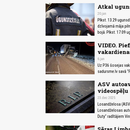
Atkal ugun
20.jan
Plkst. 13.29 ugunsd
dzīvojamā māja pilnā
bojā. Plkst. 17.09 u
VIDEO. Pief
vakardienas
6.jan
Uz P36 šosejas vak
sadursme.lv savā "
ASV autoavā
videospēļu 
23.dec 2025
Losandželosa (ASV),
Losandželosas autoa
Duty" radītājiem Vi
Sēras Limb