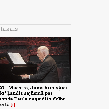
ītākais
O. "Maestro, Jums brīnišķīgi
k!" Ļaudis sajūsmā par
onda Paula negaidīto rīcību
ertā
1