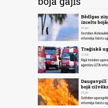
bojā gājis
Bēdīgas ziņ
izcelts boj
26.apr
Sestdien Aizkraukle
informēja Valsts u
Traģiskā ug
12.feb
Rīgā trešdien ugunsgr
aģentūru LETA info
Daugavpilī 
bojā cilvēk
26.jan
Svētdien ugunsgrēkā
informēja Valsts u