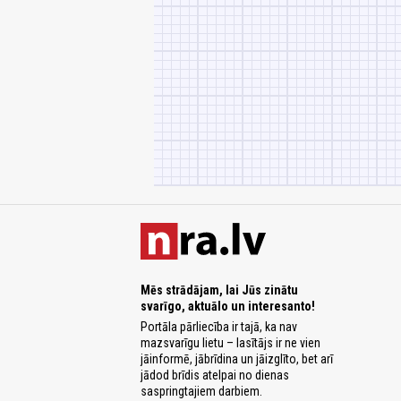
Mēs strādājam, lai Jūs zinātu
svarīgo, aktuālo un interesanto!
Portāla pārliecība ir tajā, ka nav
mazsvarīgu lietu – lasītājs ir ne vien
jāinformē, jābrīdina un jāizglīto, bet arī
jādod brīdis atelpai no dienas
saspringtajiem darbiem.