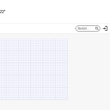
22°
login
search