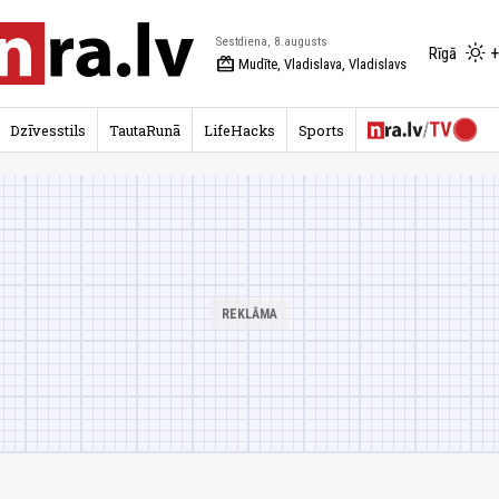
Sestdiena, 8.augusts
+
Rīgā
redeem
Mudīte, Vladislava, Vladislavs
Dzīvesstils
TautaRunā
LifeHacks
Sports