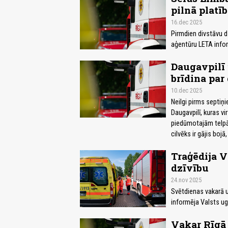
pilnā platīb
16.dec 2025
Pirmdien divstāvu 
aģentūru LETA info
Daugavpilī 
brīdina par
10.dec 2025
Neilgi pirms septi
Daugavpilī, kuras v
piedūmotajām telpā
cilvēks ir gājis bojā
Traģēdija 
dzīvību
24.nov 2025
Svētdienas vakarā u
informēja Valsts u
Vakar Rīgā 