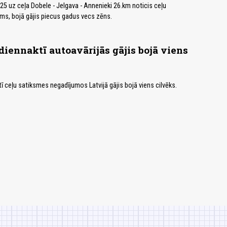
.25 uz ceļa Dobele - Jelgava - Annenieki 26.km noticis ceļu
ms, bojā gājis piecus gadus vecs zēns.
diennaktī autoavārijās gājis bojā viens
ī ceļu satiksmes negadījumos Latvijā gājis bojā viens cilvēks.