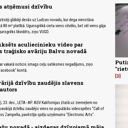
s atņēmusi dzīvību
zēsēji glābēji devās uz Ludzas novadu, kur dega vienstāva
 80 m² platībā. Ugunsgrēkā cieta viens cilvēks, bet vēl viens gāja
gunsgrēks likvidēts, ziņo VUGD.
iksēts aculiecinieku video par
 traģisko avāriju Balvu novadā
Puti
ar vakarā noticis smags ceļu satiksmes negadījums, ziņo
"rie
Facebook" kontā.
2
rijā dzīvību zaudējis slavens
autors
 23. dec., LETA--AP. ASV Kalifornijas štatā uz ziemeļiem no
vārijā dzīvību zaudējis viens no populārās videospēles "Call of
nss Zampella, pavēstīja spēļu uzņēmums "Electronic Arts".
ažu novadā - aizdegas dzīvojamā māja