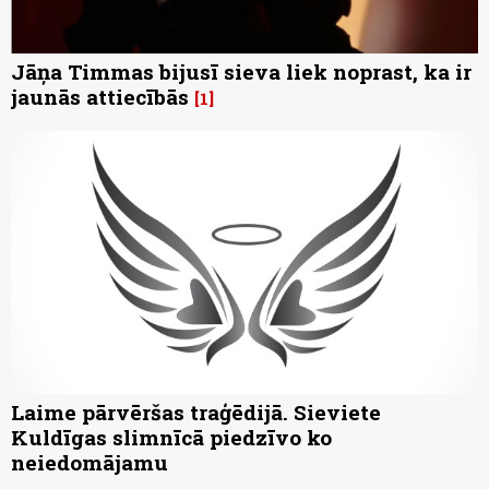
Jāņa Timmas bijusī sieva liek noprast, ka ir
jaunās attiecībās
1
Laime pārvēršas traģēdijā. Sieviete
Kuldīgas slimnīcā piedzīvo ko
neiedomājamu