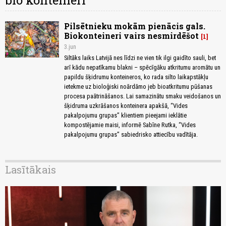
bio konteineri
Pilsētnieku mokām pienācis gals.
Biokonteineri vairs nesmirdēšot
1
3.jun
Siltāks laiks Latvijā nes līdzi ne vien tik ilgi gaidīto sauli, bet
arī kādu nepatīkamu blakni – spēcīgāku atkritumu aromātu un
papildu šķidrumu konteineros, ko rada silto laikapstākļu
ietekme uz bioloģiski noārdāmo jeb bioatkritumu pūšanas
procesa paātrināšanos. Lai samazinātu smaku veidošanos un
šķidruma uzkrāšanos konteinera apakšā, “Vides
pakalpojumu grupas” klientiem pieejami ieklātie
kompostējamie maisi, informē Sabīne Rutka, “Vides
pakalpojumu grupas” sabiedrisko attiecību vadītāja.
Lasītākais