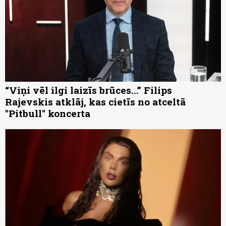
“Viņi vēl ilgi laizīs brūces...” Filips
Rajevskis atklāj, kas cietīs no atceltā
"Pitbull" koncerta