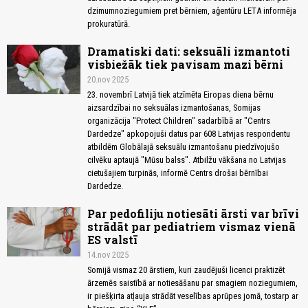
dzimumnoziegumiem pret bērniem, aģentūru LETA informēja
prokuratūrā.
Dramatiski dati: seksuāli izmantoti
visbiežāk tiek pavisam mazi bērni
20.nov 2025
23. novembrī Latvijā tiek atzīmēta Eiropas diena bērnu
aizsardzībai no seksuālas izmantošanas, Somijas
organizācija "Protect Children" sadarbībā ar "Centrs
Dardedze" apkopojuši datus par 608 Latvijas respondentu
atbildēm Globālajā seksuālu izmantošanu piedzīvojušo
cilvēku aptaujā "Mūsu balss". Atbilžu vākšana no Latvijas
cietušajiem turpinās, informē Centrs drošai bērnībai
Dardedze.
Par pedofiliju notiesāti ārsti var brīvi
strādāt par pediatriem vismaz vienā
ES valstī
14.nov 2025
Somijā vismaz 20 ārstiem, kuri zaudējuši licenci praktizēt
ārzemēs saistībā ar notiesāšanu par smagiem noziegumiem,
ir piešķirta atļauja strādāt veselības aprūpes jomā, tostarp ar