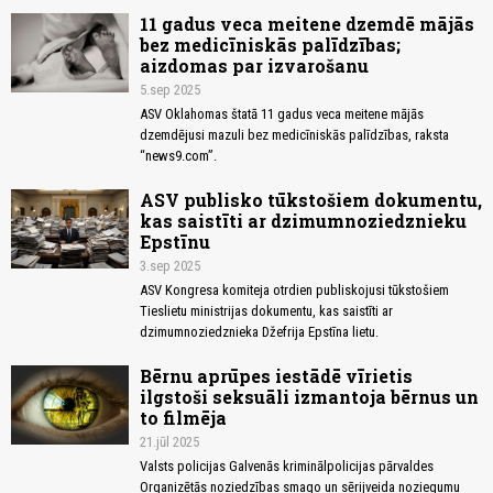
11 gadus veca meitene dzemdē mājās
bez medicīniskās palīdzības;
aizdomas par izvarošanu
5.sep 2025
ASV Oklahomas štatā 11 gadus veca meitene mājās
dzemdējusi mazuli bez medicīniskās palīdzības, raksta
“news9.com”.
ASV publisko tūkstošiem dokumentu,
kas saistīti ar dzimumnoziedznieku
Epstīnu
3.sep 2025
ASV Kongresa komiteja otrdien publiskojusi tūkstošiem
Tieslietu ministrijas dokumentu, kas saistīti ar
dzimumnoziedznieka Džefrija Epstīna lietu.
Bērnu aprūpes iestādē vīrietis
ilgstoši seksuāli izmantoja bērnus un
to filmēja
21.jūl 2025
Valsts policijas Galvenās kriminālpolicijas pārvaldes
Organizētās noziedzības smago un sērijveida noziegumu