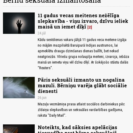
Bērnu seksuālā izmantošana
11 gadus vecas meitenes nežēlīga
slepkavība - viņu izvaro, dzīvu ieliek
maisā un iemet dīķī
2
24.jūl
Kādu sestdienas vakaru jūlijā 11 gadus veca meitene izgāja
no mājām mazpilsētā Baruipurā Indijas austrumos, lai
apmeklētu drauga dzimšanas dienas ballīti, bet nekad
neatgriezās. Vīriešu grupa nolaupīja meiteni, izvaroja, iebāza
maisā un iemeta viņu vēl dzīvu dīķī. Ar šokējošo stāstu dalās
“Reuters”.
Pāris seksuāli izmanto un nogalina
mazuli. Bērniņu varēja glābt sociālie
dienesti
26.jun
Mazuļa vecmāmiņa prasa atlaist sociālos darbiniekus pēc
zīdaiņa slepkavības un seksuālas vardarbības gadījuma,
raksta "Daily Mail".
Noteikts, kad sāksies apelācijas
tiesvedība pret bērna seksuālajā