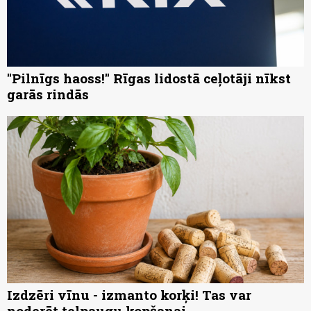
"Pilnīgs haoss!" Rīgas lidostā ceļotāji nīkst
garās rindās
Izdzēri vīnu - izmanto korķi! Tas var
noderēt telpaugu kopšanai