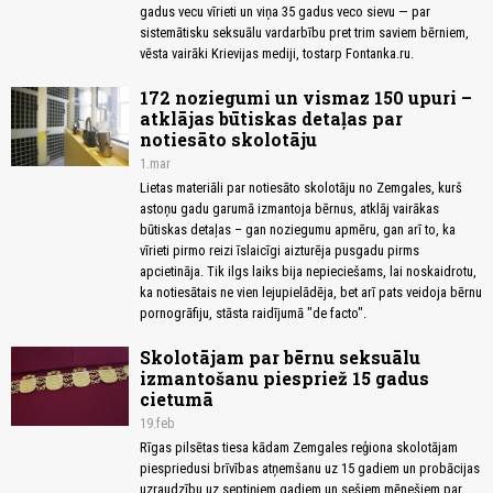
gadus vecu vīrieti un viņa 35 gadus veco sievu — par
sistemātisku seksuālu vardarbību pret trim saviem bērniem,
vēsta vairāki Krievijas mediji, tostarp Fontanka.ru.
172 noziegumi un vismaz 150 upuri –
atklājas būtiskas detaļas par
notiesāto skolotāju
1.mar
Lietas materiāli par notiesāto skolotāju no Zemgales, kurš
astoņu gadu garumā izmantoja bērnus, atklāj vairākas
būtiskas detaļas – gan noziegumu apmēru, gan arī to, ka
vīrieti pirmo reizi īslaicīgi aizturēja pusgadu pirms
apcietināja. Tik ilgs laiks bija nepieciešams, lai noskaidrotu,
ka notiesātais ne vien lejupielādēja, bet arī pats veidoja bērnu
pornogrāfiju, stāsta raidījumā "de facto".
Skolotājam par bērnu seksuālu
izmantošanu piespriež 15 gadus
cietumā
19.feb
Rīgas pilsētas tiesa kādam Zemgales reģiona skolotājam
piespriedusi brīvības atņemšanu uz 15 gadiem un probācijas
uzraudzību uz septiņiem gadiem un sešiem mēnešiem par