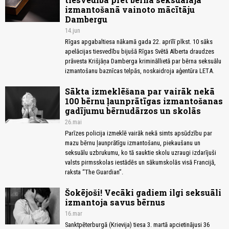
izmantošanā vainoto mācītāju
Dambergu
14.jun
Rīgas apgabaltiesa nākamā gada 22. aprīlī plkst. 10 sāks
apelācijas tiesvedību bijušā Rīgas Svētā Alberta draudzes
prāvesta Krišjāņa Damberga krimināllietā par bērna seksuālu
izmantošanu baznīcas telpās, noskaidroja aģentūra LETA.
Sākta izmeklēšana par vairāk nekā
100 bērnu ļaunprātīgas izmantošanas
gadījumu bērnudārzos un skolās
26.mai
Parīzes policija izmeklē vairāk nekā simts apsūdzību par
mazu bērnu ļaunprātīgu izmantošanu, piekaušanu un
seksuālu uzbrukumu, ko tā sauktie skolu uzraugi izdarījuši
valsts pirmsskolas iestādēs un sākumskolās visā Francijā,
raksta “The Guardian”.
Šokējoši! Vecāki gadiem ilgi seksuāli
izmantoja savus bērnus
16.mar
Sanktpēterburgā (Krievija) tiesa 3. martā apcietinājusi 36