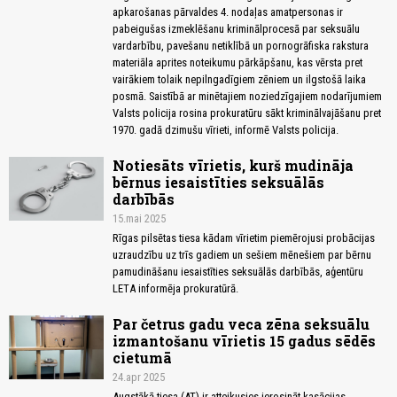
apkarošanas pārvaldes 4. nodaļas amatpersonas ir
pabeigušas izmeklēšanu kriminālprocesā par seksuālu
vardarbību, pavešanu netiklībā un pornogrāfiska rakstura
materiāla aprites noteikumu pārkāpšanu, kas vērsta pret
vairākiem tolaik nepilngadīgiem zēniem un ilgstošā laika
posmā. Saistībā ar minētajiem noziedzīgajiem nodarījumiem
Valsts policija rosina prokuratūru sākt kriminālvajāšanu pret
1970. gadā dzimušu vīrieti, informē Valsts policija.
Notiesāts vīrietis, kurš mudināja
bērnus iesaistīties seksuālās
darbībās
15.mai 2025
Rīgas pilsētas tiesa kādam vīrietim piemērojusi probācijas
uzraudzību uz trīs gadiem un sešiem mēnešiem par bērnu
pamudināšanu iesaistīties seksuālās darbībās, aģentūru
LETA informēja prokuratūrā.
Par četrus gadu veca zēna seksuālu
izmantošanu vīrietis 15 gadus sēdēs
cietumā
24.apr 2025
Augstākā tiesa (AT) ir atteikusies ierosināt kasācijas