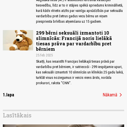
tiesvedību, līdz ar to ir stājies spēkā spriedums krimināllietā,
kurā kāds vīrietis atzīts par vainīgu apsūdzībās par seksuālu
vardarbību pret četrus gadus vecu bērnu un viņam
piespriesta brīvības atņemšana uz 15 gadiem.
299 bērni seksuāli izmantoti 10
slimnīcās: Francijā noris lielākā
tiesas prāva par vardarbību pret
bērniem
25.feb 2025
Skaitļi, kas iesaistīti Francijas lielākajā tiesas prāvā par
vardarbību pret bērniem, ir satriecoši - 299 iespējamie upuri,
kas seksuāli izmantoti 10 slimnīcās un klīnikās 25 gadu laikā,
turklāt visus noziegumus ir veicis viens ārsts, norāda
prokurori, raksta “CNN”.
chevron_right
1.lapa
Nākamā
Lasītākais