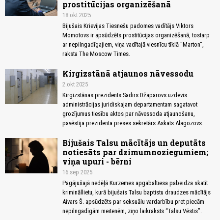
prostitūcijas organizēšanā
18.okt 2025
Bijušais Krievijas Tiesnešu padomes vadītājs Viktors
Momotovs ir apsūdzēts prostitūcijas organizēšanā, tostarp
ar nepilngadīgajiem, viņa vadītajā viesnīcu tīklā "Marton",
raksta The Moscow Times.
Kirgizstānā atjaunos nāvessodu
2.okt 2025
Kirgizstānas prezidents Sadirs Džaparovs uzdevis
administrācijas juridiskajam departamentam sagatavot
grozījumus tiesību aktos par nāvessoda atjaunošanu,
pavēstīja prezidenta preses sekretārs Askats Alagozovs.
Bijušais Talsu mācītājs un deputāts
notiesāts par dzimumnoziegumiem;
viņa upuri - bērni
16.sep 2025
Pagājušajā nedēļā Kurzemes apgabaltiesa pabeidza skatīt
krimināllietu, kurā bijušais Talsu baptistu draudzes mācītājs
Aivars Š. apsūdzēts par seksuālu vardarbību pret piecām
nepilngadīgām meitenēm, ziņo laikraksts “Talsu Vēstis”.