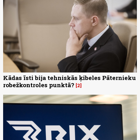
Kādas īsti bija tehniskās ķibeles Pāternieku
robežkontroles punktā?
2