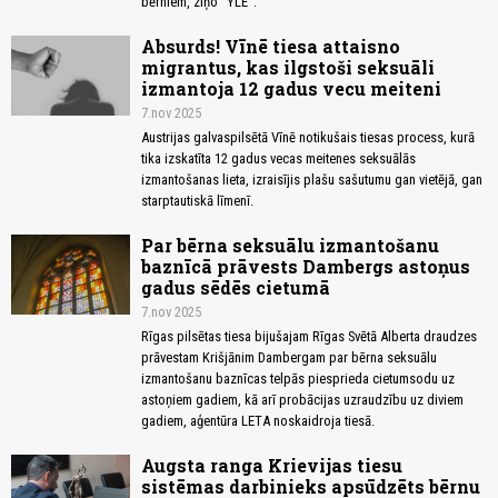
bērniem, ziņo “YLE”.
Absurds! Vīnē tiesa attaisno
migrantus, kas ilgstoši seksuāli
izmantoja 12 gadus vecu meiteni
7.nov 2025
Austrijas galvaspilsētā Vīnē notikušais tiesas process, kurā
tika izskatīta 12 gadus vecas meitenes seksuālās
izmantošanas lieta, izraisījis plašu sašutumu gan vietējā, gan
starptautiskā līmenī.
Par bērna seksuālu izmantošanu
baznīcā prāvests Dambergs astoņus
gadus sēdēs cietumā
7.nov 2025
Rīgas pilsētas tiesa bijušajam Rīgas Svētā Alberta draudzes
prāvestam Krišjānim Dambergam par bērna seksuālu
izmantošanu baznīcas telpās piesprieda cietumsodu uz
astoņiem gadiem, kā arī probācijas uzraudzību uz diviem
gadiem, aģentūra LETA noskaidroja tiesā.
Augsta ranga Krievijas tiesu
sistēmas darbinieks apsūdzēts bērnu