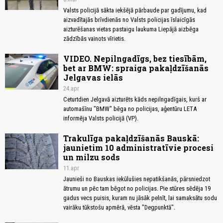
Valsts policijā sākta iekšējā pārbaude par gadījumu, kad
aizvadītajās brīvdienās no Valsts policijas īslaicīgās
aizturēšanas vietas pastaigu laukuma Liepājā aizbēga
zādzībās vainots vīrietis.
VIDEO. Nepilngadīgs, bez tiesībām,
bet ar BMW: spraiga pakaļdzīšanās
Jelgavas ielās
24.apr
Ceturtdien Jelgavā aizturēts kāds nepilngadīgais, kurš ar
automašīnu "BMW" bēga no policijas, aģentūru LETA
informēja Valsts policijā (VP).
Trakulīga pakaļdzīšanās Bauskā:
jaunietim 10 administratīvie procesi
un milzu sods
11.apr
Jaunieši no Bauskas iekūlušies nepatikšanās, pārsniedzot
ātrumu un pēc tam bēgot no policijas. Pie stūres sēdēja 19
gadus vecs puisis, kuram nu jāsāk pelnīt, lai samaksātu sodu
vairāku tūkstošu apmērā, vēsta "Degpunktā".