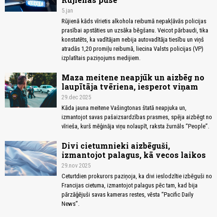
5.jan
Rūjienā kāds vīrietis alkohola reibumā nepakļāvās policijas
prasībai apstāties un uzsāka bēgšanu. Veicot pārbaudi, tika
konstatēts, ka vadītājam nebija autovadītāja tiesību un viņš
atradās 1,20 promiļu reibumā, liecina Valsts policijas (VP)
izplatītais paziņojums medijiem.
Maza meitene neapjūk un aizbēg no
laupītāja tvēriena, iesperot viņam
29.dec 2025
Kāda jauna meitene Vašingtonas štatā neapjuka un,
izmantojot savas pašaizsardzības prasmes, spēja aizbēgt no
vīrieša, kurš mēģināja viņu nolaupīt, raksta žurnāls “People”.
Divi cietumnieki aizbēguši,
izmantojot palagus, kā vecos laikos
29.nov 2025
Ceturtdien prokurors paziņoja, ka divi ieslodzītie izbēguši no
Francijas cietuma, izmantojot palagus pēc tam, kad bija
pārzāģējuši savas kameras restes, vēsta “Pacific Daily
News”.