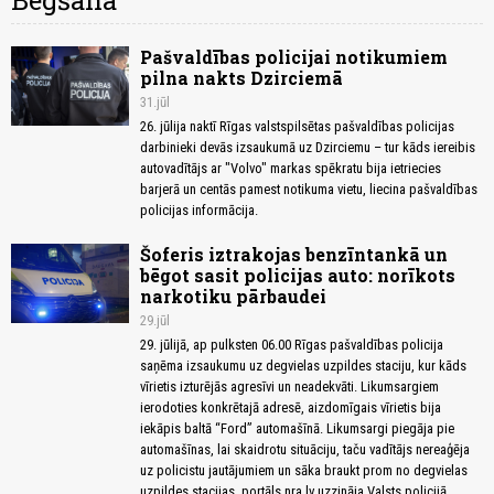
Bēgšana
Pašvaldības policijai notikumiem
pilna nakts Dzirciemā
31.jūl
26. jūlija naktī Rīgas valstspilsētas pašvaldības policijas
darbinieki devās izsaukumā uz Dzirciemu – tur kāds iereibis
autovadītājs ar "Volvo" markas spēkratu bija ietriecies
barjerā un centās pamest notikuma vietu, liecina pašvaldības
policijas informācija.
Šoferis iztrakojas benzīntankā un
bēgot sasit policijas auto: norīkots
narkotiku pārbaudei
29.jūl
29. jūlijā, ap pulksten 06.00 Rīgas pašvaldības policija
saņēma izsaukumu uz degvielas uzpildes staciju, kur kāds
vīrietis izturējās agresīvi un neadekvāti. Likumsargiem
ierodoties konkrētajā adresē, aizdomīgais vīrietis bija
iekāpis baltā “Ford” automašīnā. Likumsargi piegāja pie
automašīnas, lai skaidrotu situāciju, taču vadītājs nereaģēja
uz policistu jautājumiem un sāka braukt prom no degvielas
uzpildes stacijas, portāls nra.lv uzzināja Valsts policijā.