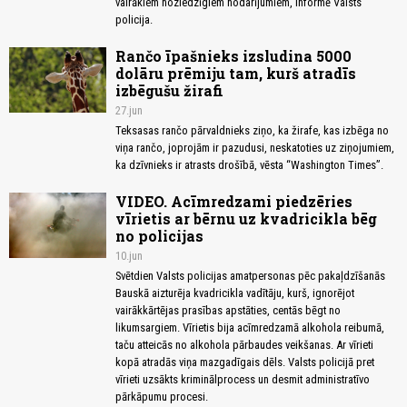
vairākiem noziedzīgiem nodarījumiem, informē Valsts
policija.
Rančo īpašnieks izsludina 5000
dolāru prēmiju tam, kurš atradīs
izbēgušu žirafi
27.jun
Teksasas rančo pārvaldnieks ziņo, ka žirafe, kas izbēga no
viņa rančo, joprojām ir pazudusi, neskatoties uz ziņojumiem,
ka dzīvnieks ir atrasts drošībā, vēsta “Washington Times”.
VIDEO. Acīmredzami piedzēries
vīrietis ar bērnu uz kvadricikla bēg
no policijas
10.jun
Svētdien Valsts policijas amatpersonas pēc pakaļdzīšanās
Bauskā aizturēja kvadricikla vadītāju, kurš, ignorējot
vairākkārtējas prasības apstāties, centās bēgt no
likumsargiem. Vīrietis bija acīmredzamā alkohola reibumā,
taču atteicās no alkohola pārbaudes veikšanas. Ar vīrieti
kopā atradās viņa mazgadīgais dēls. Valsts policijā pret
vīrieti uzsākts kriminālprocess un desmit administratīvo
pārkāpumu procesi.