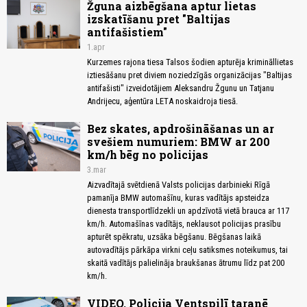
Žguna aizbēgšana aptur lietas
izskatīšanu pret "Baltijas
antifašistiem"
1.apr
Kurzemes rajona tiesa Talsos šodien apturēja krimināllietas
iztiesāšanu pret diviem noziedzīgās organizācijas "Baltijas
antifašisti" izveidotājiem Aleksandru Žgunu un Tatjanu
Andrijecu, aģentūra LETA noskaidroja tiesā.
Bez skates, apdrošināšanas un ar
svešiem numuriem: BMW ar 200
km/h bēg no policijas
3.mar
Aizvadītajā svētdienā Valsts policijas darbinieki Rīgā
pamanīja BMW automašīnu, kuras vadītājs apsteidza
dienesta transportlīdzekli un apdzīvotā vietā brauca ar 117
km/h. Automašīnas vadītājs, neklausot policijas prasību
apturēt spēkratu, uzsāka bēgšanu. Bēgšanas laikā
autovadītājs pārkāpa virkni ceļu satiksmes noteikumus, tai
skaitā vadītājs palielināja braukšanas ātrumu līdz pat 200
km/h.
VIDEO. Policija Ventspilī taranē