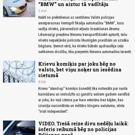
“BMW” un aiztur tā vadītāju
2.mar
Naktī no piektdienas uz sestdienu Valsts policijas
amatpersonas Ventspilī fiksēja automašīnu “BMW”, kuru
vadīja vīrietis, pārsniedzot atļauto braukšanas ātrumu.
Likumsargi pieņēma lēmumu transportlīdzekli apturēt, taču
vīrietis nepakļāvās policistu likumīgām prasībām un uzsāka
bēgšanu. Ņemot vērā, ka vīrietis būtiski apdraudēja ceļu
satiksmes drošību, tika pieņemts lēmums automašīnu taranēt.
Krievu komiķis par joku bēg no
valsts, bet viņu noķer un iesēdina
cietumā
8.feb
Krievu "stand-up" komiķis šonedēļ tika notiesāts par naida
kurināšanu un ieslodzīts uz gandrīz sešiem gadiem saistībā
ar joku, ko viņš izteica par kara veterānu bez kājām, kas
izraisīja nacionālistu un militāro blogeru sašutumu, vēsta
“Irish Independent”.
VIDEO. Trešā reize divu nedēļu laikā:
šoferis reibumā bēg no policijas
Rūjienas pusē