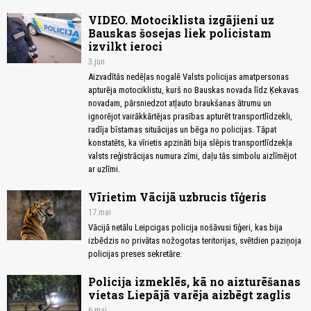
VIDEO. Motociklista izgājieni uz
Bauskas šosejas liek policistam
izvilkt ieroci
3.jun
Aizvadītās nedēļas nogalē Valsts policijas amatpersonas
apturēja motociklistu, kurš no Bauskas novada līdz Ķekavas
novadam, pārsniedzot atļauto braukšanas ātrumu un
ignorējot vairākkārtējas prasības apturēt transportlīdzekli,
radīja bīstamas situācijas un bēga no policijas. Tāpat
konstatēts, ka vīrietis apzināti bija slēpis transportlīdzekļa
valsts reģistrācijas numura zīmi, daļu tās simbolu aizlīmējot
ar uzlīmi.
Vīrietim Vācijā uzbrucis tīģeris
17.mai
Vācijā netālu Leipcigas policija nošāvusi tīģeri, kas bija
izbēdzis no privātas nožogotas teritorijas, svētdien paziņoja
policijas preses sekretāre.
Policija izmeklēs, kā no aizturēšanas
vietas Liepājā varēja aizbēgt zaglis
6.mai