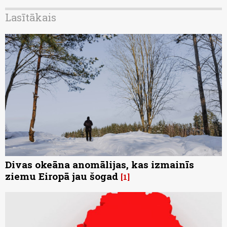
Lasītākais
Divas okeāna anomālijas, kas izmainīs
ziemu Eiropā jau šogad
1