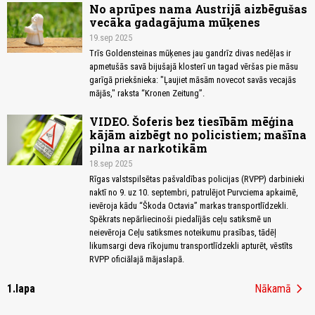
No aprūpes nama Austrijā aizbēgušas
vecāka gadagājuma mūķenes
19.sep 2025
Trīs Goldensteinas mūķenes jau gandrīz divas nedēļas ir
apmetušās savā bijušajā klosterī un tagad vēršas pie māsu
garīgā priekšnieka: "Ļaujiet māsām novecot savās vecajās
mājās," raksta “Kronen Zeitung”.
VIDEO. Šoferis bez tiesībām mēģina
kājām aizbēgt no policistiem; mašīna
pilna ar narkotikām
18.sep 2025
Rīgas valstspilsētas pašvaldības policijas (RVPP) darbinieki
naktī no 9. uz 10. septembri, patrulējot Purvciema apkaimē,
ievēroja kādu “Škoda Octavia” markas transportlīdzekli.
Spēkrats nepārliecinoši piedalījās ceļu satiksmē un
neievēroja Ceļu satiksmes noteikumu prasības, tādēļ
likumsargi deva rīkojumu transportlīdzekli apturēt, vēstīts
RVPP oficiālajā mājaslapā.
chevron_right
1.lapa
Nākamā