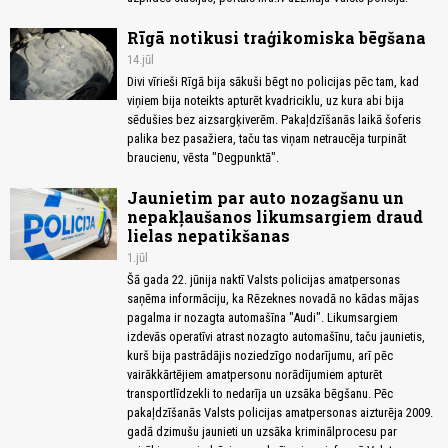
Rīgā notikusi traģikomiska bēgšana
14.jūl
Divi vīrieši Rīgā bija sākuši bēgt no policijas pēc tam, kad
viņiem bija noteikts apturēt kvadriciklu, uz kura abi bija
sēdušies bez aizsargķiverēm. Pakaļdzīšanās laikā šoferis
palika bez pasažiera, taču tas viņam netraucēja turpināt
braucienu, vēsta "Degpunktā".
Jaunietim par auto nozagšanu un
nepakļaušanos likumsargiem draud
lielas nepatikšanas
1.jūl
Šā gada 22. jūnija naktī Valsts policijas amatpersonas
saņēma informāciju, ka Rēzeknes novadā no kādas mājas
pagalma ir nozagta automašīna "Audi". Likumsargiem
izdevās operatīvi atrast nozagto automašīnu, taču jaunietis,
kurš bija pastrādājis noziedzīgo nodarījumu, arī pēc
vairākkārtējiem amatpersonu norādījumiem apturēt
transportlīdzekli to nedarīja un uzsāka bēgšanu. Pēc
pakaļdzīšanās Valsts policijas amatpersonas aizturēja 2009.
gadā dzimušu jaunieti un uzsāka kriminālprocesu par