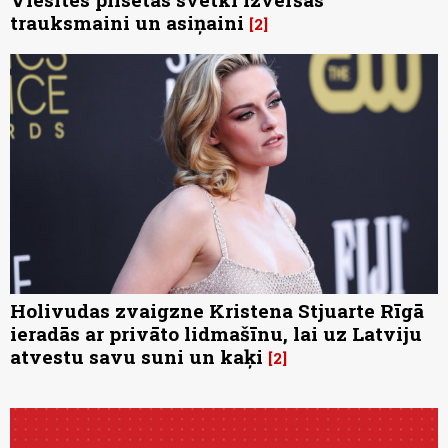
trauksmaini un asiņaini
2
Holivudas zvaigzne Kristena Stjuarte Rīgā
ieradās ar privāto lidmašīnu, lai uz Latviju
atvestu savu suni un kaķi
2