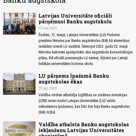
Banku augstskola
Latvijas Universitāte oficiāli
pārņēmusi Banku augstskolu
12.mai 2025
Šodien, 12. maijā, Latvijas Universitātes (LU) Padome
pieņēma lēmumu par Banku augstskolas (BA) kā atsevišķas
iestādes izveidi LU sastāvā. Īstenojot 2023. gada 23. maijā
Ministru kabineta apstiprināto abu augstskolu konsolidācijas
plānu, BA oficiāli pievienojās LU saimei, kļūstot par Latvijā
lielākās universitātes biznesa skolu.
LU pārņems īpašumā Banku
augstskolas ēkas
29.apr 2025
Valdība otrdien atbalstīja Izglītības un zinātnes ministrijas
(IZM) ieceri nodot Latvijas Universitātei (LU) valsts
nekustamos īpašumus, kas līdz šim bija Banku augstskolas
(BA) rīcībā.
Valdība atbalsta Banku augstskolas
iekļaušanu Latvijas Universitātes
ekosistēmā