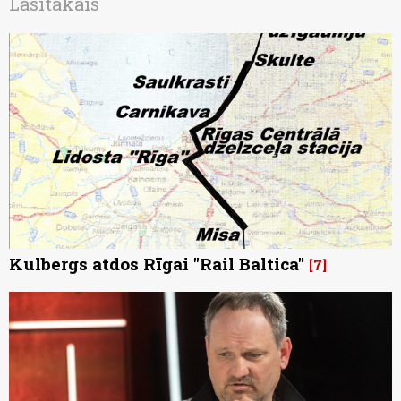
Lasītākais
Kulbergs atdos Rīgai "Rail Baltica"
7