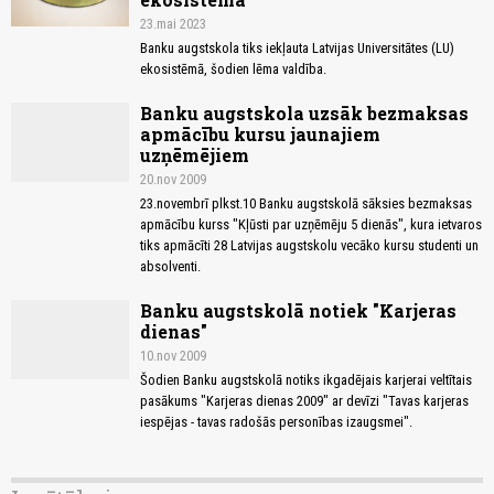
23.mai 2023
Banku augstskola tiks iekļauta Latvijas Universitātes (LU)
ekosistēmā, šodien lēma valdība.
Banku augstskola uzsāk bezmaksas
apmācību kursu jaunajiem
uzņēmējiem
20.nov 2009
23.novembrī plkst.10 Banku augstskolā sāksies bezmaksas
apmācību kurss "Kļūsti par uzņēmēju 5 dienās", kura ietvaros
tiks apmācīti 28 Latvijas augstskolu vecāko kursu studenti un
absolventi.
Banku augstskolā notiek "Karjeras
dienas"
10.nov 2009
Šodien Banku augstskolā notiks ikgadējais karjerai veltītais
pasākums "Karjeras dienas 2009" ar devīzi "Tavas karjeras
iespējas - tavas radošās personības izaugsmei".