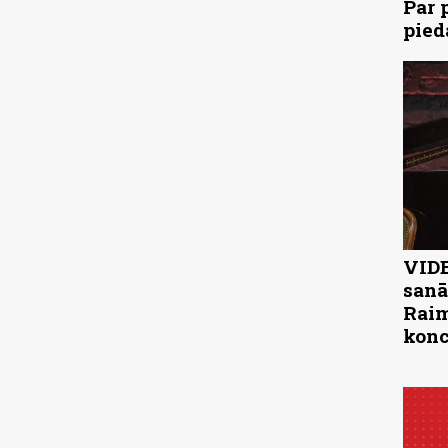
Par 
pied
VIDE
sanā
Raim
konc