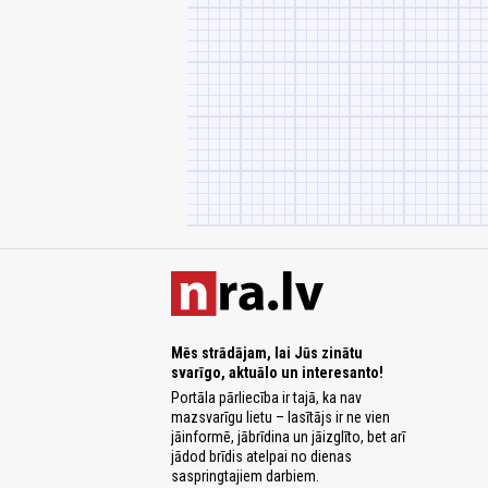
Mēs strādājam, lai Jūs zinātu
svarīgo, aktuālo un interesanto!
Portāla pārliecība ir tajā, ka nav
mazsvarīgu lietu – lasītājs ir ne vien
jāinformē, jābrīdina un jāizglīto, bet arī
jādod brīdis atelpai no dienas
saspringtajiem darbiem.