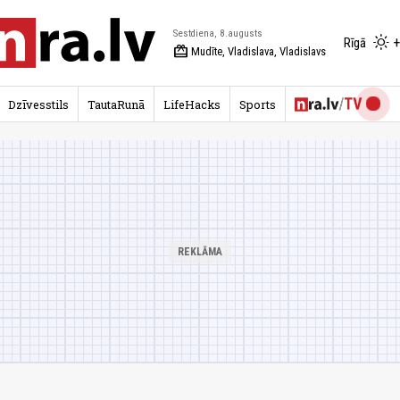
Sestdiena, 8.augusts
+
Rīgā
redeem
Mudīte, Vladislava, Vladislavs
Dzīvesstils
TautaRunā
LifeHacks
Sports