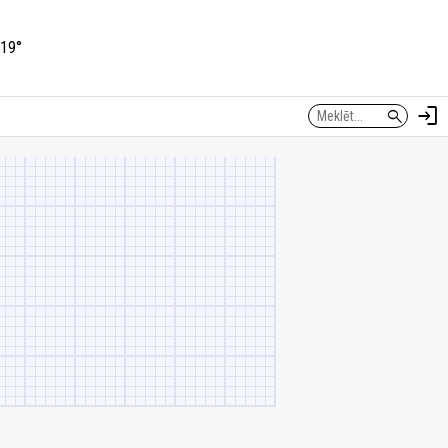
19°
login
search