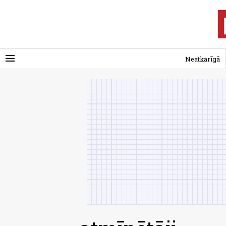
menu
Neatkarīgā