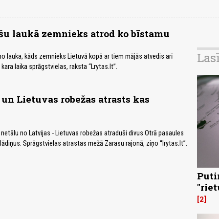
šu laukā zemnieks atrod ko bīstamu
Las
 lauka, kāds zemnieks Lietuvā kopā ar tiem mājās atvedis arī
ara laika sprāgstvielas, raksta “Lrytas.lt”.
 un Lietuvas robežas atrasts kas
 netālu no Latvijas - Lietuvas robežas atraduši divus Otrā pasaules
as lādiņus. Sprāgstvielas atrastas mežā Zarasu rajonā, ziņo “lrytas.lt”.
Puti
"rie
2