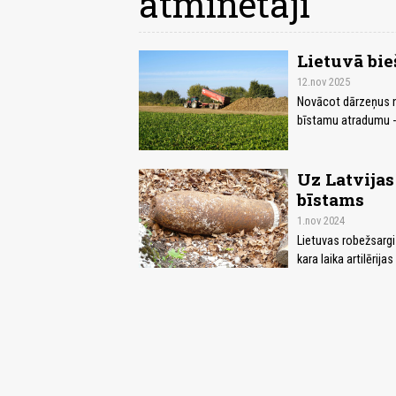
atmīnētāji
Lietuvā bie
12.nov 2025
Novācot dārzeņus no
bīstamu atradumu - k
Uz Latvijas
bīstams
1.nov 2024
Lietuvas robežsargi
kara laika artilērij