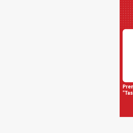
Prem
"Tas