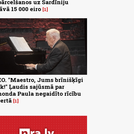
pārcelšanos uz Sardīniju
āvā 15 000 eiro
1
O. "Maestro, Jums brīnišķīgi
k!" Ļaudis sajūsmā par
onda Paula negaidīto rīcību
ertā
1