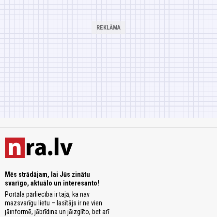
Mēs strādājam, lai Jūs zinātu
svarīgo, aktuālo un interesanto!
Portāla pārliecība ir tajā, ka nav
mazsvarīgu lietu – lasītājs ir ne vien
jāinformē, jābrīdina un jāizglīto, bet arī