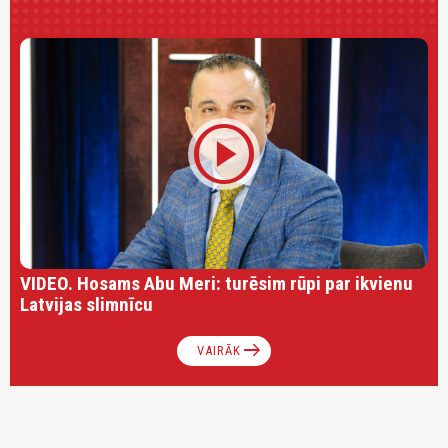
play_circle
VIDEO. Hosams Abu Meri: turēsim rūpi par ikvienu
Latvijas slimnīcu
arrow_right_alt
VAIRĀK