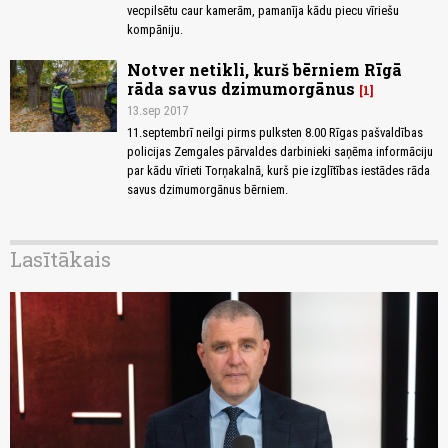
vecpilsētu caur kamerām, pamanīja kādu piecu vīriešu
kompāniju.
Notver netikli, kurš bērniem Rīgā
rāda savus dzimumorgānus
1
13.sep 2017
11.septembrī neilgi pirms pulksten 8.00 Rīgas pašvaldības
policijas Zemgales pārvaldes darbinieki saņēma informāciju
par kādu vīrieti Torņakalnā, kurš pie izglītības iestādes rāda
savus dzimumorgānus bērniem.
Lasītākais