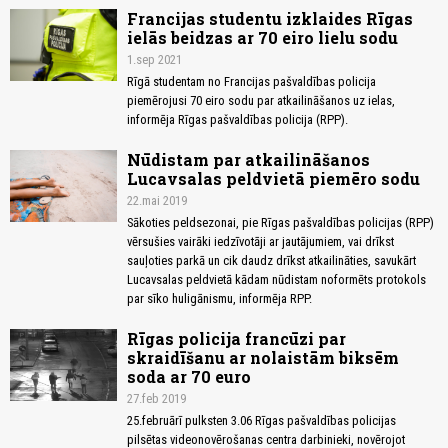
Francijas studentu izklaides Rīgas
ielās beidzas ar 70 eiro lielu sodu
1.sep 2021
Rīgā studentam no Francijas pašvaldības policija
piemērojusi 70 eiro sodu par atkailināšanos uz ielas,
informēja Rīgas pašvaldības policija (RPP).
Nūdistam par atkailināšanos
Lucavsalas peldvietā piemēro sodu
22.mai 2019
Sākoties peldsezonai, pie Rīgas pašvaldības policijas (RPP)
vērsušies vairāki iedzīvotāji ar jautājumiem, vai drīkst
sauļoties parkā un cik daudz drīkst atkailināties, savukārt
Lucavsalas peldvietā kādam nūdistam noformēts protokols
par sīko huligānismu, informēja RPP.
Rīgas policija francūzi par
skraidīšanu ar nolaistām biksēm
soda ar 70 euro
27.feb 2019
25.februārī pulksten 3.06 Rīgas pašvaldības policijas
pilsētas videonovērošanas centra darbinieki, novērojot