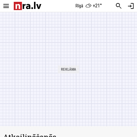
menu
search
login
+21°
Rīgā