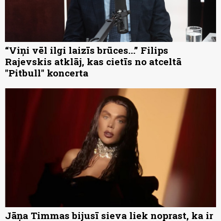
“Viņi vēl ilgi laizīs brūces...” Filips
Rajevskis atklāj, kas cietīs no atceltā
"Pitbull" koncerta
Jāņa Timmas bijusī sieva liek noprast, ka ir