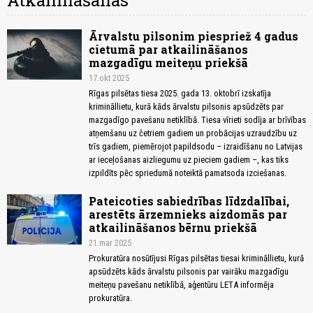
Atkailināšanās
Ārvalstu pilsonim piespriež 4 gadus
cietumā par atkailināšanos
mazgadīgu meiteņu priekšā
17.okt 2025
Rīgas pilsētas tiesa 2025. gada 13. oktobrī izskatīja
krimināllietu, kurā kāds ārvalstu pilsonis apsūdzēts par
mazgadīgo pavešanu netiklībā. Tiesa vīrieti sodīja ar brīvības
atņemšanu uz četriem gadiem un probācijas uzraudzību uz
trīs gadiem, piemērojot papildsodu – izraidīšanu no Latvijas
ar ieceļošanas aizliegumu uz pieciem gadiem –, kas tiks
izpildīts pēc spriedumā noteiktā pamatsoda izciešanas.
Pateicoties sabiedrības līdzdalībai,
arestēts ārzemnieks aizdomās par
atkailināšanos bērnu priekšā
21.mar 2025
Prokuratūra nosūtījusi Rīgas pilsētas tiesai krimināllietu, kurā
apsūdzēts kāds ārvalstu pilsonis par vairāku mazgadīgu
meiteņu pavešanu netiklībā, aģentūru LETA informēja
prokuratūra.