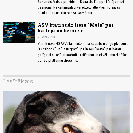
Savienoto Valstu prezidents Donalds Tramps kārtējo reizi
paziņojis, ka kaimiņvalstij vajadzētu atteikties no savas
neatkarības un kļūt par 51. ASV štatu.
ASV štati sūdz tiesā "Meta" par
kaitējumu bērniem
25.okt 2023
Vairāk nekā 40 ASV štati sūdz tiesā sociālo mediju platformu
"Facebook" un "Instagram" īpašnieku "Meta" par bērnu
garīgajai veselībai nodarītu kaitējumu un cilvēku maldināšanu
par šo platformu drošumu.
Lasītākais