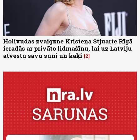
Holivudas zvaigzne Kristena Stjuarte Rīgā
ieradās ar privāto lidmašīnu, lai uz Latviju
atvestu savu suni un kaķi
2