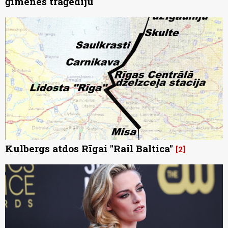
ģimenes traģēdiju
Kulbergs atdos Rīgai "Rail Baltica"
2