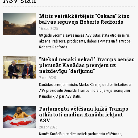
ASV štati
Miris vairākkārtējais "Oskara" kino
balvas ieguvējs Roberts Redfords
16.sep 2025
89 gadu vecumā savās mājās ASV Jūtas štatā otrdien miris
aktieris, režisors, producents, dabas aktīvists un filantrops
Roberts Redfords.
"Nekad nesaki nekad." Tramps cenšas
pierunāt Kanādas premjeru uz
neizdevīgu "darījumu"
7.mai 2025
Kanādas premjerministrs Marks Kārnijs, otrdien tiekoties ar
ASV prezidentu Donaldu Trampu, noraidīja viņa aicinājumu
Kanādai kļūt par ASV štatu.
Parlamenta vēlēšanu laikā Tramps
atkārtoti mudina Kanādu iekļaut
ASV
28.apr 2025
Kamēr Kanādā pirmdien notiek parlamenta vēlēšanas,