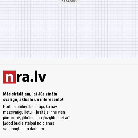
Mēs strādājam, lai Jūs zinātu
svarīgo, aktuālo un interesanto!
Portāla pārliecība ir tajā, ka nav
mazsvarīgu lietu – lasītājs ir ne vien
jāinformē, jābrīdina un jāizglīto, bet arī
jādod brīdis atelpai no dienas
saspringtajiem darbiem.