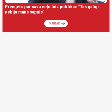
Premjers par savu ceļu līdz politikai: "Tas galīgi
nebija mans sapnis"
arrow_right_alt
VAIRĀK