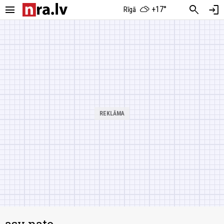
menu
search
login
+17°
Rīgā