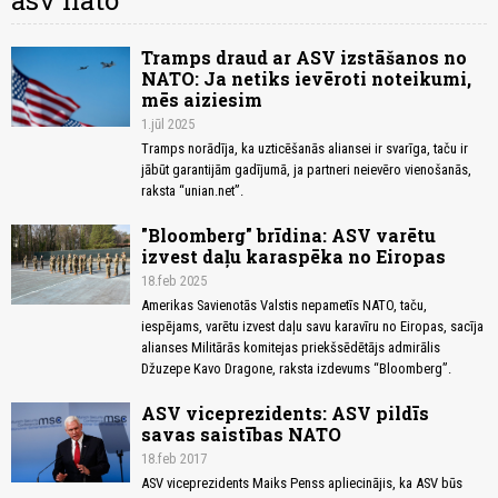
asv nato
Tramps draud ar ASV izstāšanos no
NATO: Ja netiks ievēroti noteikumi,
mēs aiziesim
1.jūl 2025
Tramps norādīja, ka uzticēšanās aliansei ir svarīga, taču ir
jābūt garantijām gadījumā, ja partneri neievēro vienošanās,
raksta “unian.net”.
"Bloomberg" brīdina: ASV varētu
izvest daļu karaspēka no Eiropas
18.feb 2025
Amerikas Savienotās Valstis nepametīs NATO, taču,
iespējams, varētu izvest daļu savu karavīru no Eiropas, sacīja
alianses Militārās komitejas priekšsēdētājs admirālis
Džuzepe Kavo Dragone, raksta izdevums “Bloomberg”.
ASV viceprezidents: ASV pildīs
savas saistības NATO
18.feb 2017
ASV viceprezidents Maiks Penss apliecinājis, ka ASV būs