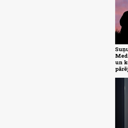
Suņu
Medn
un k
pārē