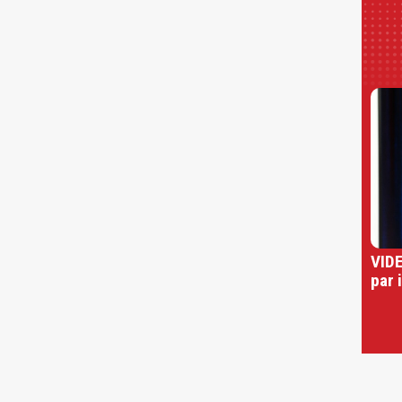
VIDE
par 