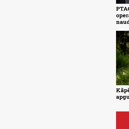
PTAC
oper
naud
Kāpē
apgu