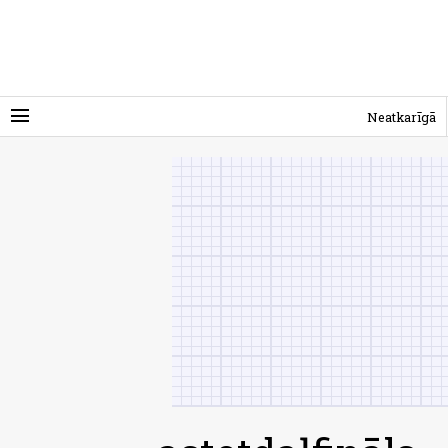
menu
Neatkarīgā