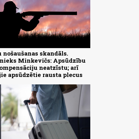
 nošaušanas skandāls.
ieks Minkevičs: Apsūdzību
ompensāciju neatzīstu; arī
jie apsūdzētie rausta plecus