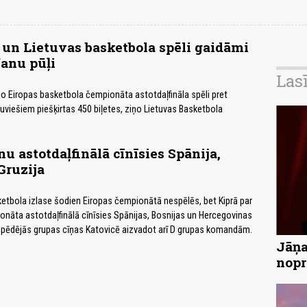
 un Lietuvas basketbola spēli gaidāmi
fanu pūļi
Las
 Eiropas basketbola čempionāta astotdaļfināla spēli pret
etuviešiem piešķirtas 450 biļetes, ziņo Lietuvas Basketbola
nu astotdaļfinālā cīnīsies Spānija,
Gruzija
sketbola izlase šodien Eiropas čempionātā nespēlēs, bet Kiprā par
onāta astotdaļfinālā cīnīsies Spānijas, Bosnijas un Hercegovinas
, pēdējās grupas cīņas Katovicē aizvadot arī D grupas komandām.
Jāņa
nopr