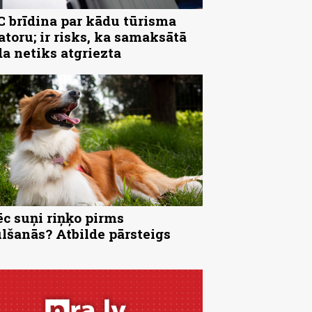
 brīdina par kādu tūrisma
atoru; ir risks, ka samaksātā
a netiks atgriezta
c suņi riņķo pirms
lšanās? Atbilde pārsteigs