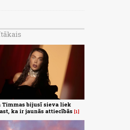
ītākais
 Timmas bijusī sieva liek
ast, ka ir jaunās attiecībās
1