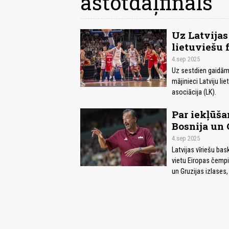
astotdaļfināls
Uz Latvijas
lietuviešu 
4.sep 2025
Uz sestdien gaidāmo
mājinieci Latviju li
asociācija (LK).
Par iekļūša
Bosnija un 
4.sep 2025
Latvijas vīriešu ba
vietu Eiropas čempi
un Gruzijas izlases