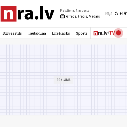
Piektdiena, 7.augusts
+19
Rīgā
redeem
Alfrēds, Fredis, Madars
Dzīvesstils
TautaRunā
LifeHacks
Sports