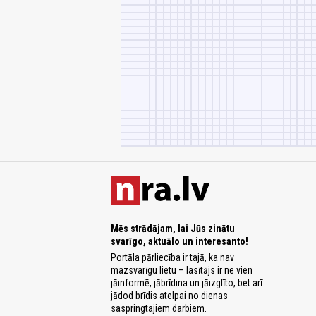
Mēs strādājam, lai Jūs zinātu
svarīgo, aktuālo un interesanto!
Portāla pārliecība ir tajā, ka nav
mazsvarīgu lietu – lasītājs ir ne vien
jāinformē, jābrīdina un jāizglīto, bet arī
jādod brīdis atelpai no dienas
saspringtajiem darbiem.