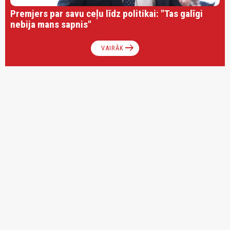
Premjers par savu ceļu līdz politikai: "Tas galīgi
nebija mans sapnis"
arrow_right_alt
VAIRĀK