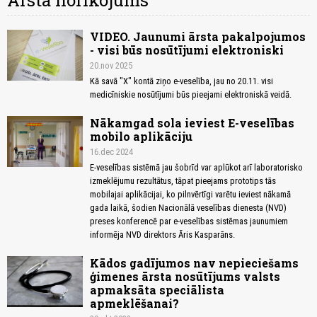
Ārsta norīkojums
VIDEO. Jaunumi ārsta pakalpojumos
- visi būs nosūtījumi elektroniski
20.nov 2025
Kā savā "X" kontā ziņo e-veselība, jau no 20.11. visi
medicīniskie nosūtījumi būs pieejami elektroniskā veidā.
Nākamgad sola ieviest E-veselības
mobilo aplikāciju
16.dec 2024
E-veselības sistēmā jau šobrīd var aplūkot arī laboratorisko
izmeklējumu rezultātus, tāpat pieejams prototips tās
mobilajai aplikācijai, ko pilnvērtīgi varētu ieviest nākamā
gada laikā, šodien Nacionālā veselības dienesta (NVD)
preses konferencē par e-veselības sistēmas jaunumiem
informēja NVD direktors Āris Kasparāns.
Kādos gadījumos nav nepieciešams
ģimenes ārsta nosūtījums valsts
apmaksāta speciālista
apmeklēšanai?