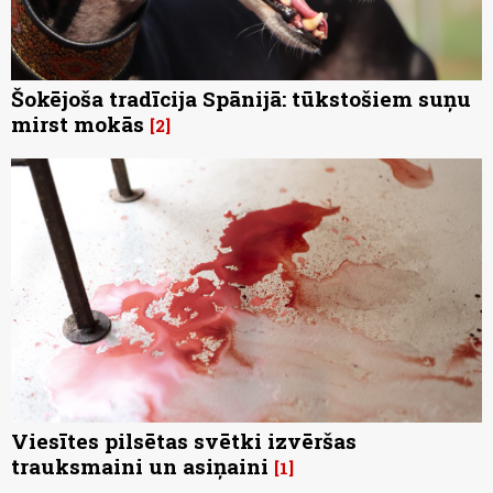
Šokējoša tradīcija Spānijā: tūkstošiem suņu
mirst mokās
2
Viesītes pilsētas svētki izvēršas
trauksmaini un asiņaini
1