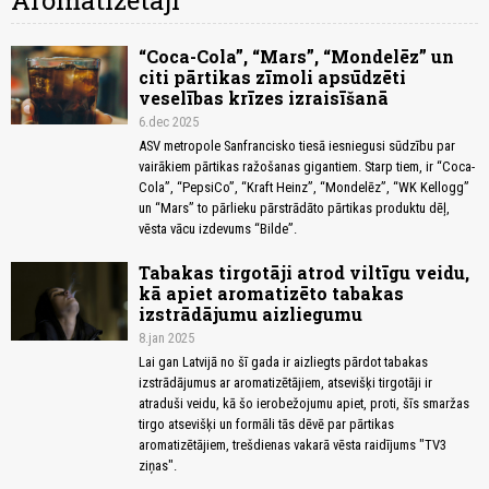
Aromatizētāji
“Coca-Cola”, “Mars”, “Mondelēz” un
citi pārtikas zīmoli apsūdzēti
veselības krīzes izraisīšanā
6.dec 2025
ASV metropole Sanfrancisko tiesā iesniegusi sūdzību par
vairākiem pārtikas ražošanas gigantiem. Starp tiem, ir “Coca-
Cola”, “PepsiCo”, “Kraft Heinz”, “Mondelēz”, “WK Kellogg”
un “Mars” to pārlieku pārstrādāto pārtikas produktu dēļ,
vēsta vācu izdevums “Bilde”.
Tabakas tirgotāji atrod viltīgu veidu,
kā apiet aromatizēto tabakas
izstrādājumu aizliegumu
8.jan 2025
Lai gan Latvijā no šī gada ir aizliegts pārdot tabakas
izstrādājumus ar aromatizētājiem, atsevišķi tirgotāji ir
atraduši veidu, kā šo ierobežojumu apiet, proti, šīs smaržas
tirgo atsevišķi un formāli tās dēvē par pārtikas
aromatizētājiem, trešdienas vakarā vēsta raidījums "TV3
ziņas".