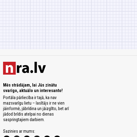
Mēs strādājam, lai Jūs zinātu
svarīgo, aktuālo un interesanto!
Portāla pārliecība ir tajā, ka nav
mazsvarīgu lietu – lasītājs ir ne vien
jāinformē, jābrīdina un jāizglīto, bet arī
jādod brīdis atelpai no dienas
saspringtajiem darbiem.
Sazinies ar mums: