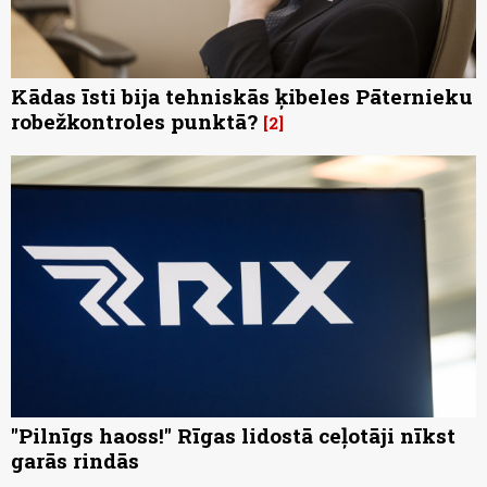
Kādas īsti bija tehniskās ķibeles Pāternieku
robežkontroles punktā?
2
"Pilnīgs haoss!" Rīgas lidostā ceļotāji nīkst
garās rindās