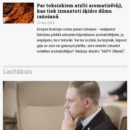
Par toksiskiem atzīti aromatizētāji,
kas tiek izmantoti šķidro dūmu
ražošanā
27.mai 2024
Eiropas Komisija rosina jaunas izmaiņas – neatjaunot
lietošanu pārtikā astoņiem kūpināšanas aromatizētājiem, jo,
iespējams, tie ir toksiski. Vai tas nozīmē, ka turpmāk, kūpinot
gaļu un zivis vai gatavojot pārtiku, vairs nevarēs izmantot
noteiktus aromatizētājus? Situāciju skaidro “360TV ZIŅneši”.
Lasītākais