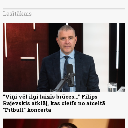
Lasītākais
“Viņi vēl ilgi laizīs brūces...” Filips
Rajevskis atklāj, kas cietīs no atceltā
"Pitbull" koncerta