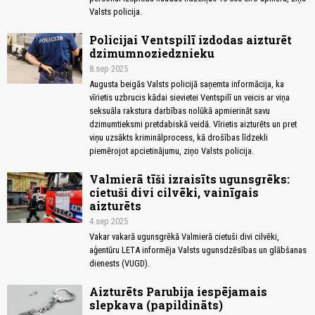
Valsts policija.
Policijai Ventspilī izdodas aizturēt
dzimumnoziedznieku
8.sep 2025
Augusta beigās Valsts policijā saņemta informācija, ka
vīrietis uzbrucis kādai sievietei Ventspilī un veicis ar viņa
seksuāla rakstura darbības nolūkā apmierināt savu
dzimumtieksmi pretdabiskā veidā. Vīrietis aizturēts un pret
viņu uzsākts kriminālprocess, kā drošības līdzekli
piemērojot apcietinājumu, ziņo Valsts policija.
Valmierā tīši izraisīts ugunsgrēks:
cietuši divi cilvēki, vainīgais
aizturēts
4.sep 2025
Vakar vakarā ugunsgrēkā Valmierā cietuši divi cilvēki,
aģentūru LETA informēja Valsts ugunsdzēsības un glābšanas
dienests (VUGD).
Aizturēts Parubija iespējamais
slepkava (papildināts)