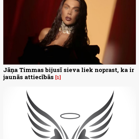
Jāņa Timmas bijusī sieva liek noprast, ka ir
jaunās attiecībās
1