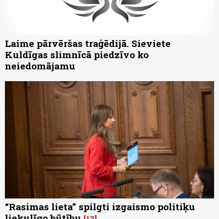
Laime pārvēršas traģēdijā. Sieviete
Kuldīgas slimnīcā piedzīvo ko
neiedomājamu
“Rasimas lieta” spilgti izgaismo politiķu
liekulīgo būtību
12