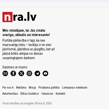
Mēs strādājam, lai Jūs zinātu
svarīgo, aktuālo un interesanto!
Portāla pārliecība ir tajā, ka nav
mazsvarīgu lietu – lasītājs ir ne vien
jāinformē, jābrīdina un jāizglīto, bet arī
jādod brīdis atelpai no dienas
saspringtajiem darbiem.
Sazinies ar mums:
Par nra.lv
Reklāma
Misija
Privātuma politika
Lietošanas noteikumi
Autortiesības
Ētikas kodekss
Vakances
Kontakti
Visas tiesības aizsargātas © nra.lv, 2026