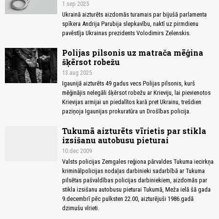
1.sep 2025
Ukrainā aizturēts aizdomās turamais par bijušā parlamenta
spīkera Andrija Parubija slepkavību, naktī uz pirmdienu
pavēstīja Ukrainas prezidents Volodimirs Zelenskis.
Polijas pilsonis uz matrača mēģina
šķērsot robežu
13.aug 2025
Igaunijā aizturēts 49 gadus vecs Polijas pilsonis, kurš
mēģinājis nelegāli šķērsot robežu ar Krieviju, lai pievienotos
Krievijas armijai un piedalītos karā pret Ukrainu, trešdien
paziņoja Igaunijas prokuratūra un Drošības policija.
Tukumā aizturēts vīrietis par stikla
izsišanu autobusu pieturai
10.dec 2009
Valsts policijas Zemgales reģiona pārvaldes Tukuma iecirkņa
kriminālpolicijas nodaļas darbinieki sadarbībā ar Tukuma
pilsētas pašvaldības policijas darbiniekiem, aizdomās par
stikla izsišanu autobusu pieturai Tukumā, Meža ielā šā gada
9.decembrī pēc pulksten 22.00, aizturējuši 1986.gadā
dzimušu vīrieti.