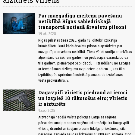
aizturēts vīrietis
Par mazgadīgu meiteņu pavešanu
netiklībā Rīgas sabiedriskajā
transportā notiesā ārvalstu pilsoni
19.okt 2025
Rīgas pilsētas tiesa 2025. gada 13. oktobrī izskatīja
krimināllietu, kurā kāds ārvalstu pilsonis apsūdzēts par
mazgadīgo pavešanu netiklībā. Tiesa vīrieti sodīja ar brīvības
atņemšanu uz četriem gadiem un probācijas uzraudzību uz
trīs gadiem, piemērojot papildsodu – izraidīšanu no Latvijas
ar ieceļošanas aizliegumu uz pieciem gadiem –, kas tiks
izpildīts pēc spriedumā noteiktā pamatsoda izciešanas,
vēsta prokuratura.lv.
Dagavpilī vīrietis piedraud ar ieroci
un izspiež 10 tūkstošus eiro; vīrietis
ir aizturēts
9.sep 2025
Aizvadītajā nedēļā Valsts policijas Latgales reģiona
pārvaldes amatpersonas saņēma informāciju, ka Daugavpilī
vīrietis, draudot ar šaujamierocim līdzīgu priekšmetu, citai
personai izspieda naudas līdzekļus 10 000 eiro apmērā, ziņo