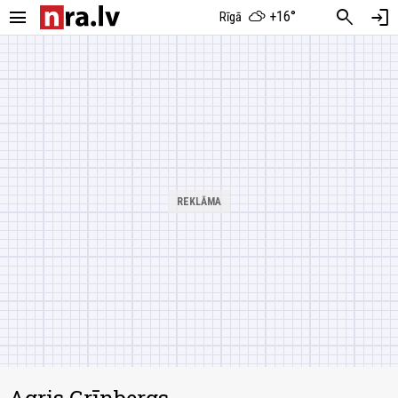
menu
search
login
+16°
Rīgā