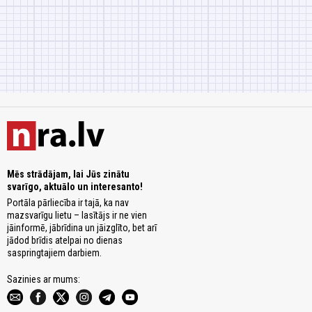
Mēs strādājam, lai Jūs zinātu
svarīgo, aktuālo un interesanto!
Portāla pārliecība ir tajā, ka nav
mazsvarīgu lietu – lasītājs ir ne vien
jāinformē, jābrīdina un jāizglīto, bet arī
jādod brīdis atelpai no dienas
saspringtajiem darbiem.
Sazinies ar mums: