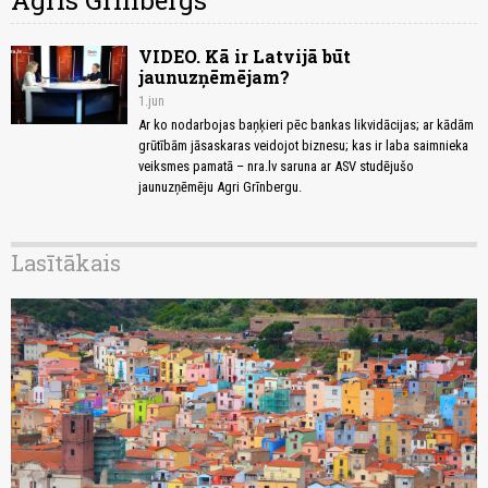
Agris Grīnbergs
VIDEO. Kā ir Latvijā būt
jaunuzņēmējam?
1.jun
Ar ko nodarbojas baņķieri pēc bankas likvidācijas; ar kādām
grūtībām jāsaskaras veidojot biznesu; kas ir laba saimnieka
veiksmes pamatā – nra.lv saruna ar ASV studējušo
jaunuzņēmēju Agri Grīnbergu.
Lasītākais