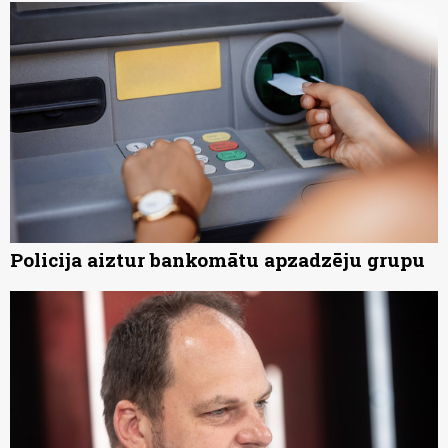
Policija aiztur bankomātu apzadzēju grupu