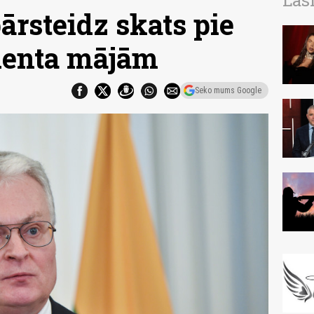
Las
ārsteidz skats pie
denta mājām
Seko mums Google