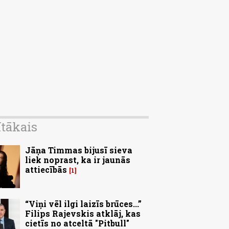
ītākais
Jāņa Timmas bijusī sieva
liek noprast, ka ir jaunās
attiecībās
1
“Viņi vēl ilgi laizīs brūces...”
Filips Rajevskis atklāj, kas
cietīs no atceltā "Pitbull"