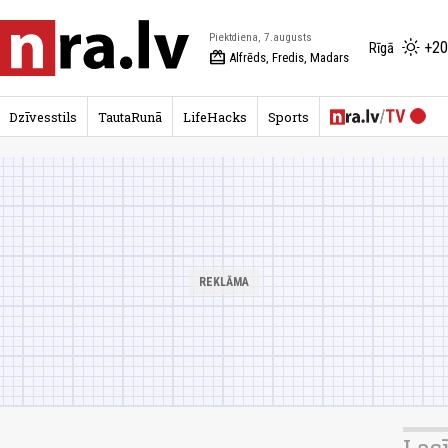
Piektdiena, 7.augusts
+20
Rīgā
redeem
Alfrēds, Fredis, Madars
Dzīvesstils
TautaRunā
LifeHacks
Sports