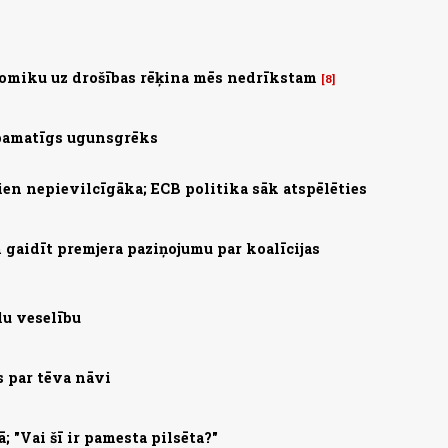
omiku uz drošības rēķina mēs nedrīkstam
8
 pamatīgs ugunsgrēks
ien nepievilcīgāka; ECB politika sāk atspēlēties
gaidīt premjera paziņojumu par koalīcijas
lu veselību
s par tēva nāvi
; "Vai šī ir pamesta pilsēta?"