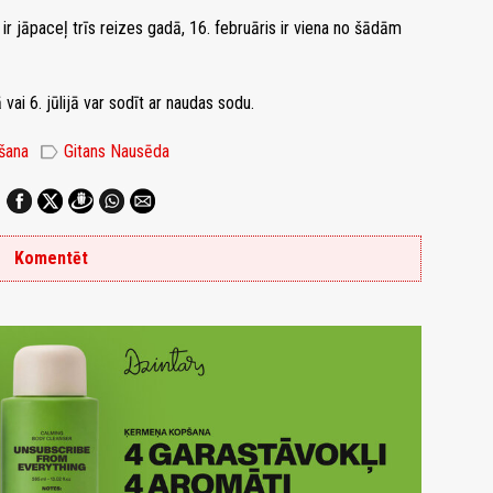
ir jāpaceļ trīs reizes gadā, 16. februāris ir viena no šādām
vai 6. jūlijā var sodīt ar naudas sodu.
label
šana
Gitans Nausēda
Komentēt