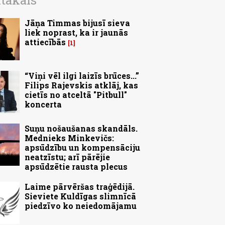
ītākais
Jāņa Timmas bijusī sieva
liek noprast, ka ir jaunās
attiecībās
1
“Viņi vēl ilgi laizīs brūces...”
Filips Rajevskis atklāj, kas
cietīs no atceltā "Pitbull"
koncerta
Suņu nošaušanas skandāls.
Mednieks Minkevičs:
apsūdzību un kompensāciju
neatzīstu; arī pārējie
apsūdzētie rausta plecus
Laime pārvēršas traģēdijā.
Sieviete Kuldīgas slimnīcā
piedzīvo ko neiedomājamu