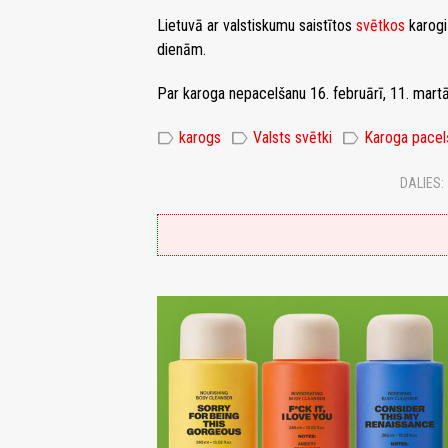
Lietuvā ar valstiskumu saistītos
svētkos
karogi 
dienām.
Par karoga nepacelšanu 16. februārī, 11. martā 
label
label
label
karogs
Valsts svētki
Karoga pacel
DALIES: