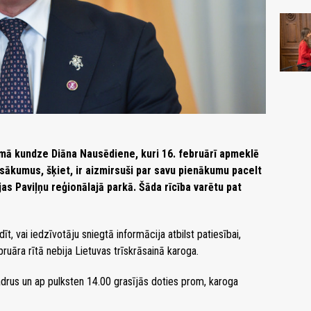
mā kundze Diāna Nausēdiene, kuri 16. februārī apmeklē
sākumus, šķiet, ir aizmirsuši par savu pienākumu pacelt
as Paviļņu reģionālajā parkā. Šāda rīcība varētu pat
, vai iedzīvotāju sniegtā informācija atbilst patiesībai,
ruāra rītā nebija Lietuvas trīskrāsainā karoga.
adrus un ap pulksten 14.00 grasījās doties prom, karoga