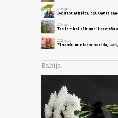
2025.gads
Beidzot atklāts, cik Gauss saņē
2024.gads
Tas ir tikai sākums! Latviešu 
2023.gads
Finanšu ministrs norāda, kad, 
Baltija