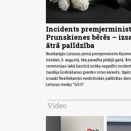
Incidents premjerminist
Prunskienes bērēs – izs
ātrā palīdzība
Neatkarīgās Lietuvas pirmā premjerministre Kazimi
trešdien, 6. augustā, tika pavadīta pēdējā gaitā. At
ceremonijas laikā baznīcā notika negaidīts incide
zaudēja Godināšanas gvardes rotas karavīrs, tāpē
izsaukt Neatliekamās medicīniskās palīdzības dien
Lietuvas medijs "tv3.lt".
Video