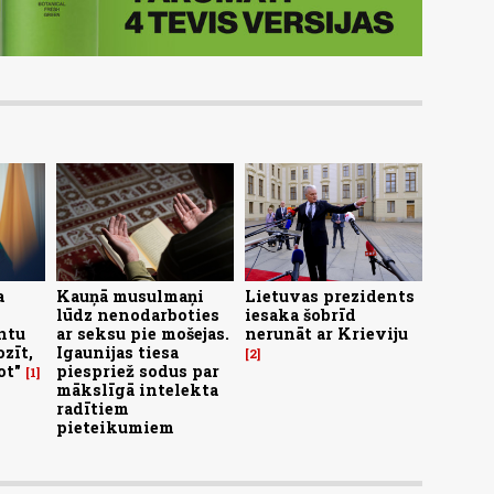
a
Kauņā musulmaņi
Lietuvas prezidents
lūdz nenodarboties
iesaka šobrīd
ntu
ar seksu pie mošejas.
nerunāt ar Krieviju
zīt,
Igaunijas tiesa
2
ot"
piespriež sodus par
1
mākslīgā intelekta
radītiem
pieteikumiem