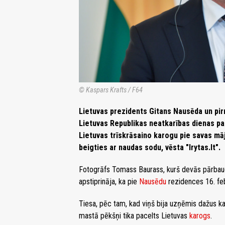
© Kaspars Krafts / F64
Lietuvas prezidents Gitans Nausēda un pir
Lietuvas Republikas neatkarības dienas pa
Lietuvas trīskrāsaino karogu pie savas māj
beigties ar naudas sodu, vēsta "lrytas.lt".
Fotogrāfs Tomass Baurass, kurš devās pārbaudīt
apstiprināja, ka pie
Nausēdu
rezidences 16. feb
Tiesa, pēc tam, kad viņš bija uzņēmis dažus k
mastā pēkšņi tika pacelts Lietuvas
karogs
.