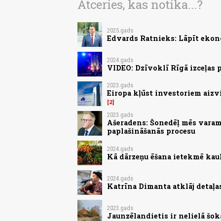
Atceries, kas notika...?
2025.gads
Edvards Ratnieks: Lāpīt ekon
2024.gads
VIDEO: Dzīvoklī Rīgā izceļas
2023.gads
Eiropa kļūst investoriem aizv
2
2023.gads
Ašeradens: Šonedēļ mēs varam 
paplašināšanās procesu
2024.gads
Kā dārzeņu ēšana ietekmē kau
2024.gads
Katrīna Dimanta atklāj detaļa
2023.gads
Jaunzēlandietis ir nelielā šokā