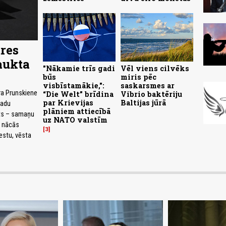
res
aukta
"Nākamie trīs gadi
Vēl viens cilvēks
būs
miris pēc
visbīstamākie,":
saskarsmes ar
ra Prunskiene
“Die Welt” brīdina
Vibrio baktēriju
par Krievijas
Baltijas jūrā
vadu
plāniem attiecībā
nts – samaņu
uz NATO valstīm
c nācās
3
estu, vēsta