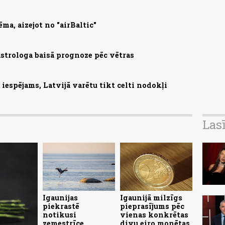
ma, aizejot no "airBaltic"
astrologa baisā prognoze pēc vētras
iespējams, Latvijā varētu tikt celti nodokļi
Las
Igaunijas
Igaunijā milzīgs
piekrastē
pieprasījums pēc
notikusi
vienas konkrētas
zemestrīce
divu eiro monētas