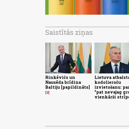
Saistītās ziņas
Rinkēvičs un
Lietuva atbalst
Nausēda brīdina
kodolieroču
Baltiju [papildināts]
izvietošanu: pa
"pat nevajag gro
2
vienkārši strīp