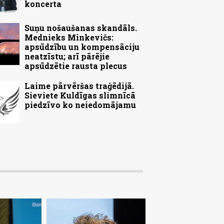
koncerta
Suņu nošaušanas skandāls.
Mednieks Minkevičs:
apsūdzību un kompensāciju
neatzīstu; arī pārējie
apsūdzētie rausta plecus
Laime pārvēršas traģēdijā.
Sieviete Kuldīgas slimnīcā
piedzīvo ko neiedomājamu