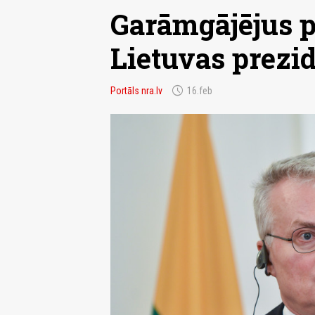
Garāmgājējus p
Lietuvas prezi
schedule
Portāls nra.lv
16.feb