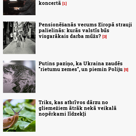
koncertā
1
Pensionēšanās vecums Eiropā strauji
palielinās: kurās valstīs būs
visgarākais darba mūžs?
3
Putins paziņo, ka Ukraina zaudēs
"rietumu zemes", un piemin Poliju
5
Triks, kas atbrīvos dārzu no
gliemežiem ātrāk nekā veikalā
nopērkami līdzekļi