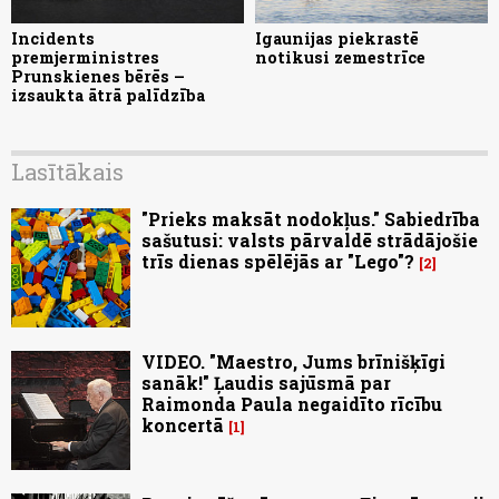
Incidents
Igaunijas piekrastē
premjerministres
notikusi zemestrīce
Prunskienes bērēs –
izsaukta ātrā palīdzība
Lasītākais
"Prieks maksāt nodokļus." Sabiedrība
sašutusi: valsts pārvaldē strādājošie
trīs dienas spēlējās ar "Lego"?
2
VIDEO. "Maestro, Jums brīnišķīgi
sanāk!" Ļaudis sajūsmā par
Raimonda Paula negaidīto rīcību
koncertā
1