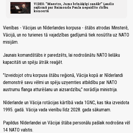
VIDEO. "Maestro, Jums brīnišķīgi sanāk!" Ļaudis
sajūsmā par Raimonda Paula negaidīto rīcību
koncertā
Vienības - Vācijas un Nīderlandes korpusa - štābs atrodas Minsterē,
Vācijā, un no turienes tā vajadzības gadījumā tiek nosūtīta uz NATO
misijām.
Jaunais komandštābs ir paredzēts, lai nodrošinātu NATO lielāku
kapacitāti un spēju ātrāk reaģēt.
"Izveidojot otru korpusa štābu reģionā, Vācija kopā ar Nīderlandi
demonstrē savu vēlmi un spēju uzņemties atbildību par NATO
austrumu flanga atturēšanu un aizsardzību," norādīja ministrija.
Nīderlande un Vācija rotācijas kārtībā vada 1GNC, kas tika izveidota
1995. gadā. Vācija vada vienību līdz 2028. gada sākumam.
Papildus Nīderlandei un Vācijai štāba personālu pašlaik nodrošina vēl
14 NATO valstis.