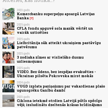
Atceries, kas notika...?
2023.gads
Komercbanku superpeļņu apsargā Latvijas
Banka
7
2025.gads
CFLA fondu apguvē sola mazāk vērtēt un
vairāk uzticēties
2025.gads
Lielbritānija sāk atteikt ukraiņiem pastāvīgu
patvērumu
2025.gads
3 zodiaka zīmes ar vislielāko dusmu
uzliesmojumu
2025.gads
VIDEO. Bez ūdens, bez iespējas evakuēties -
Ukrainas pilsēta Pokrovska mirst mokās
2024.gads
VUGD izplata paziņojumu par vakardienas plašo
ugunsgrēku Ganību dambī
2023.gads
Ciklona ietekmē otrdien Latvijā pūtīs spēcīgs
vējš; izsludināts dzeltenās krāsas brīdinājums