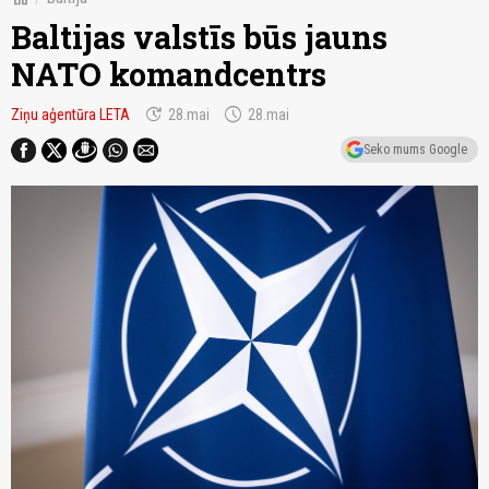
Baltijas valstīs būs jauns
NATO komandcentrs
update
schedule
Ziņu aģentūra LETA
28.mai
28.mai
Seko mums Google