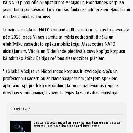
ka NATO plāno oficiāli apstiprināt Vācijas un Nīderlandes korpusa
jauno lomu jau šovasar. Līdz šim šīs funkcijas pildīja Ziemeļaustrumu
daudznacionālais korpuss.
Izmaiņas ir daļa no NATO komandvadības reformas, kas tika ieviesta
pēc 2023. gada Viļņas samita ar mērķi nodrošināt ātrāku un
efektīvāku sabiedroto spēku mobilizāciju. Atsaucoties NATO
aicinājumam, Vācija un Nīderlande piedāvāja savu kopīgo korpusu
kā taktisko štābu Baltijas reģiona aizsardzības plāniem.
"Īsā laikā Vācijas un Nīderlandes korpuss ir izveidojis ciešu un
profesionālu sadarbību ar Nacionālajiem bruņotajiem spēkiem,
apliecinot spēju efektīvi koordinēt kopīgus uzdevumus reģiona
drošības stiprināšanai," uzsver Latvijas Aizsardzības ministrija.
ŠOBRĪD LASA
Jauns vīrietis mirst miegā - pirms tam guvis galvas
traumu, bet no slimnīcas ātri izrakstīts