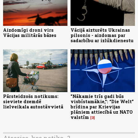
Aizdomīgi droni virs
Vācijā aizturēts Ukrainas
Vācijas militārās bāzes
pilsonis - aizdomas par
sadarbību ar izlūkdienestu
Pārsteidzošs notikums:
"Nākamie trīs gadi būs
sieviete dzemdē
visbīstamākie,": “Die Welt”
lielveikala autostāvvietā
brīdina par Krievijas
plāniem attiecībā uz NATO
valstīm
3