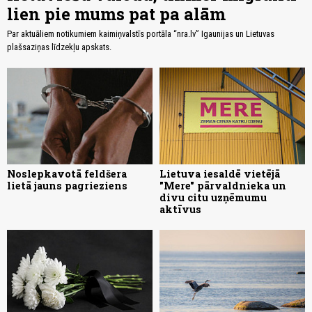
lien pie mums pat pa alām
Par aktuāliem notikumiem kaimiņvalstīs portāla “nra.lv” Igaunijas un Lietuvas
plašsaziņas līdzekļu apskats.
Noslepkavotā feldšera
Lietuva iesaldē vietējā
lietā jauns pagrieziens
"Mere" pārvaldnieka un
divu citu uzņēmumu
aktīvus