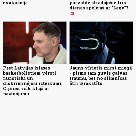
evakuācija
pārvaldē strādājošie trīs
dienas spēlējās ar "Lego"?
2
Pret Latvijas izlases
Jauns vīrietis mirst miegā
basketbolistiem vērsti
- pirms tam guvis galvas
rasistiski un
traumu, bet no slimnīcas
diskriminējoši izteikumi;
ātri izrakstīts
Cipruss nāk klajā ar
paziņojumu