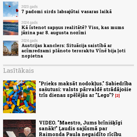
2023.gads
7 padomi sirds labsajūtai vasaras laikā
2024.gads
Kā īstenot sapņus realitātē? Viss, kas mums
jāzina par 8. augusta nozīmi
2024.gads
Austrijas kanclers: Situācija saistībā ar
acīmredzami plānoto teroraktu Vīnē bija ļoti
nopietna
Lasītākais
"Prieks maksāt nodokļus." Sabiedrība
sašutusi: valsts pārvaldē strādājošie
trīs dienas spēlējās ar "Lego"?
2
VIDEO. "Maestro, Jums brīnišķīgi
sanāk!" Ļaudis sajūsmā par
Raimonda Paula negaidīto rīcību