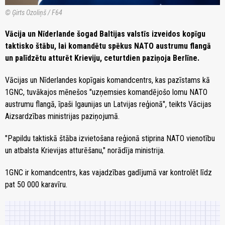
© Ģirts Ozoliņš / F64
Vācija un Nīderlande šogad Baltijas valstīs izveidos kopīgu
taktisko štābu, lai komandētu spēkus NATO austrumu flangā
un palīdzētu atturēt Krieviju, ceturtdien paziņoja Berlīne.
Vācijas un Nīderlandes kopīgais komandcentrs, kas pazīstams kā
1GNC, tuvākajos mēnešos "uzņemsies komandējošo lomu NATO
austrumu flangā, īpaši Igaunijas un Latvijas reģionā", teikts Vācijas
Aizsardzības ministrijas paziņojumā.
"Papildu taktiskā štāba izvietošana reģionā stiprina NATO vienotību
un atbalsta Krievijas atturēšanu," norādīja ministrija.
1GNC ir komandcentrs, kas vajadzības gadījumā var kontrolēt līdz
pat 50 000 karavīru.