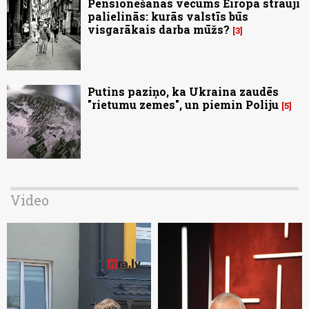
Pensionēšanās vecums Eiropā strauji
palielinās: kurās valstīs būs
visgarākais darba mūžs?
3
Putins paziņo, ka Ukraina zaudēs
"rietumu zemes", un piemin Poliju
5
Video