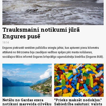
Trauksmaini notikumi jūrā
Engures pusē
19:14
Engures piekrastē sestdien palīdzība sniegta jahtai, kas aptuveni piecu kilometru
attālumā no Bērzciema bija zaudējusi vadības spējas pēc masta nolūšanas,
sociālajos tīklos informē Engures brīvprātīgo ugunsdzēsēju biedrība (Engures BUB).
Netālu no Gardas ezera
"Prieks maksāt nodokļus."
notikusi masveida cilvēku
Sabiedrība sašutusi: valsts