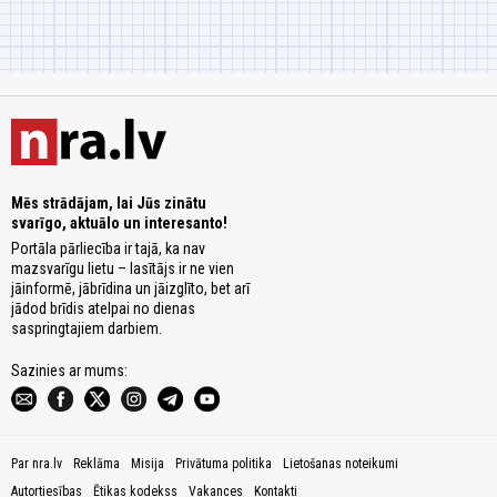
Mēs strādājam, lai Jūs zinātu
svarīgo, aktuālo un interesanto!
Portāla pārliecība ir tajā, ka nav
mazsvarīgu lietu – lasītājs ir ne vien
jāinformē, jābrīdina un jāizglīto, bet arī
jādod brīdis atelpai no dienas
saspringtajiem darbiem.
Sazinies ar mums:
Par nra.lv
Reklāma
Misija
Privātuma politika
Lietošanas noteikumi
Autortiesības
Ētikas kodekss
Vakances
Kontakti