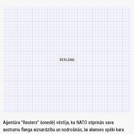
Aģentūra "Reuters" šonedēļ vēstīja, ka NATO stiprinās sava
austrumu flanga aizsardzību un nodrošinās, lai alianses spēki kara