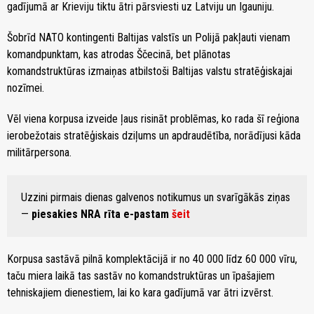
gadījumā ar Krieviju tiktu ātri pārsviesti uz Latviju un Igauniju.
Šobrīd NATO kontingenti Baltijas valstīs un Polijā pakļauti vienam
komandpunktam, kas atrodas Ščecinā, bet plānotas
komandstruktūras izmaiņas atbilstoši Baltijas valstu stratēģiskajai
nozīmei.
Vēl viena korpusa izveide ļaus risināt problēmas, ko rada šī reģiona
ierobežotais stratēģiskais dziļums un apdraudētība, norādījusi kāda
militārpersona.
Uzzini pirmais dienas galvenos notikumus un svarīgākās ziņas
—
piesakies NRA rīta e-pastam
šeit
Korpusa sastāvā pilnā komplektācijā ir no 40 000 līdz 60 000 vīru,
taču miera laikā tas sastāv no komandstruktūras un īpašajiem
tehniskajiem dienestiem, lai ko kara gadījumā var ātri izvērst.