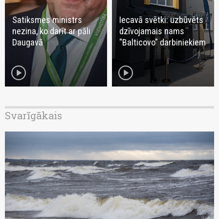
Satiksmes ministrs
Iecavā svētki: uzbūvēts
nezina, ko darīt ar pāli
dzīvojamais nams
Daugavā
"Balticovo" darbiniekiem
play_circle
play_circle
Svarīgākais