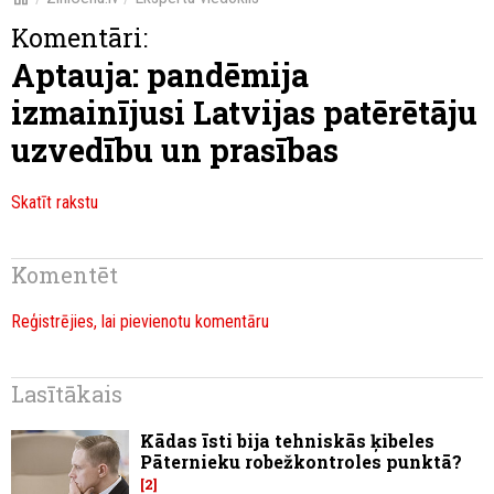
Komentāri:
Aptauja: pandēmija
izmainījusi Latvijas patērētāju
uzvedību un prasības
Skatīt rakstu
Komentēt
Reģistrējies, lai pievienotu komentāru
Lasītākais
Kādas īsti bija tehniskās ķibeles
Pāternieku robežkontroles punktā?
2