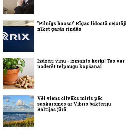
"Pilnīgs haoss!" Rīgas lidostā ceļotāji
nīkst garās rindās
Izdzēri vīnu - izmanto korķi! Tas var
noderēt telpaugu kopšanai
Vēl viens cilvēks miris pēc
saskarsmes ar Vibrio baktēriju
Baltijas jūrā