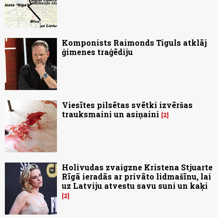
Komponists Raimonds Tiguls atklāj
ģimenes traģēdiju
Viesītes pilsētas svētki izvēršas
trauksmaini un asiņaini
2
Holivudas zvaigzne Kristena Stjuarte
Rīgā ieradās ar privāto lidmašīnu, lai
uz Latviju atvestu savu suni un kaķi
2