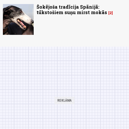
Šokējoša tradīcija Spānijā:
tūkstošiem suņu mirst mokās
2