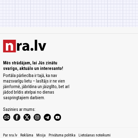
Mēs strādājam, lai Jūs zinātu
svarīgo, aktuālo un interesanto!
Portāla pārliecība ir tajā, ka nav
mazsvarīgu lietu – lasītājs ir ne vien
jāinformē, jābrīdina un jāizglīto, bet arī
jādod brīdis atelpai no dienas
saspringtajiem darbiem.
Sazinies ar mums:
Par nra.lv
Reklāma
Misija
Privātuma politika
Lietošanas noteikumi