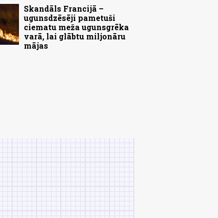
Skandāls Francijā –
ugunsdzēsēji pametuši
ciematu meža ugunsgrēka
varā, lai glābtu miljonāru
mājas