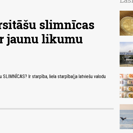
Las
rsitāšu slimnīcas
ar jaunu likumu
šu SLIMNĪCAS? Ir starpība, liela starpība(ja latviešu valodu