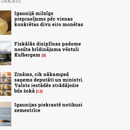
ītākais
Igaunijā milzīgs
pieprasījums pēc vienas
konkrētas divu eiro monētas
Fiskālās disiplīnas padome
nosūta brīdinājuma vēstuli
Kulbergam
3
Zināms, cik nākamgad
saņems deputāti un ministri.
Valsts iestādēs strādājošie
būs šokā
12
Igaunijas piekrastē notikusi
zemestrīce