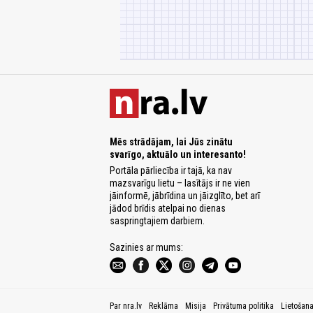
Mēs strādājam, lai Jūs zinātu
svarīgo, aktuālo un interesanto!
Portāla pārliecība ir tajā, ka nav
mazsvarīgu lietu – lasītājs ir ne vien
jāinformē, jābrīdina un jāizglīto, bet arī
jādod brīdis atelpai no dienas
saspringtajiem darbiem.
Sazinies ar mums:
Par nra.lv
Reklāma
Misija
Privātuma politika
Lietošan