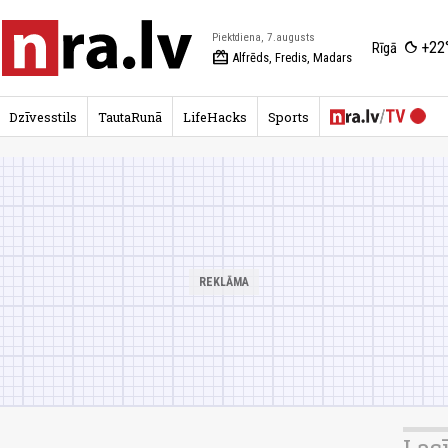
Piektdiena, 7.augusts
+22
Rīgā
redeem
Alfrēds, Fredis, Madars
Dzīvesstils
TautaRunā
LifeHacks
Sports