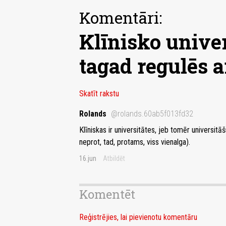
Komentāri:
Klīnisko unive
tagad regulēs 
Skatīt rakstu
Rolands
@rolands.60ab5f013fd32
Klīniskas ir universitātes, jeb tomēr universitā
neprot, tad, protams, viss vienalga).
16.jun
Atbildēt
Komentēt
Reģistrējies, lai pievienotu komentāru