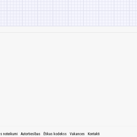
as noteikumi
Autortiesības
Ētikas kodekss
Vakances
Kontakti