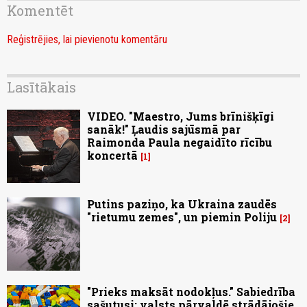
Komentēt
Reģistrējies, lai pievienotu komentāru
Lasītākais
VIDEO. "Maestro, Jums brīnišķīgi
sanāk!" Ļaudis sajūsmā par
Raimonda Paula negaidīto rīcību
koncertā
1
Putins paziņo, ka Ukraina zaudēs
"rietumu zemes", un piemin Poliju
2
"Prieks maksāt nodokļus." Sabiedrība
sašutusi: valsts pārvaldē strādājošie