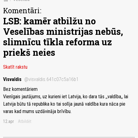
Komentāri:
LSB: kamēr atbilžu no
Veselības ministrijas nebūs,
slimnīcu tīkla reforma uz
priekš neies
Skatīt rakstu
Visvaldis
@visvaldis.641c07c5a16b1
Bez komentāriem
Vienīgais jautājums, uz kurieni iet Latvija, ko dara tās ,,valdība,, lai
Latvija būtu tā republika ko tai solīja jaunā valdība kura nāca pie
varas kad mums uzdāvināja brīvību.
12.apr
Atbildēt