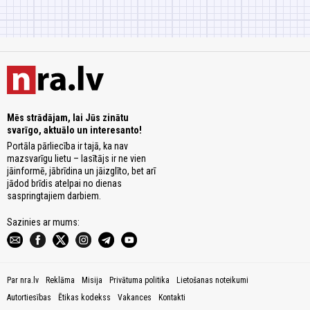
Mēs strādājam, lai Jūs zinātu
svarīgo, aktuālo un interesanto!
Portāla pārliecība ir tajā, ka nav
mazsvarīgu lietu – lasītājs ir ne vien
jāinformē, jābrīdina un jāizglīto, bet arī
jādod brīdis atelpai no dienas
saspringtajiem darbiem.
Sazinies ar mums:
Par nra.lv
Reklāma
Misija
Privātuma politika
Lietošanas noteikumi
Autortiesības
Ētikas kodekss
Vakances
Kontakti