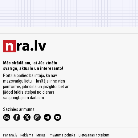
Mēs strādājam, lai Jūs zinātu
svarīgo, aktuālo un interesanto!
Portāla pārliecība ir tajā, ka nav
mazsvarīgu lietu – lasītājs ir ne vien
jāinformē, jābrīdina un jāizglīto, bet arī
jādod brīdis atelpai no dienas
saspringtajiem darbiem.
Sazinies ar mums:
Par nra.lv
Reklāma
Misija
Privātuma politika
Lietošanas noteikumi