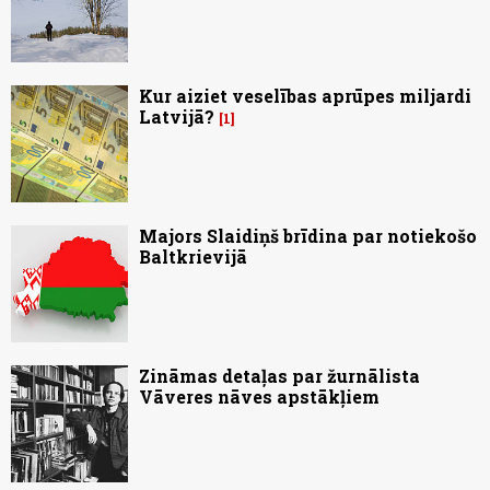
Kur aiziet veselības aprūpes miljardi
Latvijā?
1
Majors Slaidiņš brīdina par notiekošo
Baltkrievijā
Zināmas detaļas par žurnālista
Vāveres nāves apstākļiem