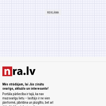
Mēs strādājam, lai Jūs zinātu
svarīgo, aktuālo un interesanto!
Portāla pārliecība ir tajā, ka nav
mazsvarīgu lietu – lasītājs ir ne vien
jāinformē, jābrīdina un jāizglīto, bet arī