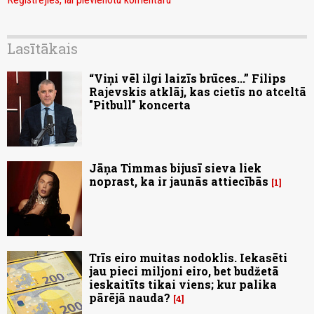
Lasītākais
“Viņi vēl ilgi laizīs brūces...” Filips
Rajevskis atklāj, kas cietīs no atceltā
"Pitbull" koncerta
Jāņa Timmas bijusī sieva liek
noprast, ka ir jaunās attiecībās
1
Trīs eiro muitas nodoklis. Iekasēti
jau pieci miljoni eiro, bet budžetā
ieskaitīts tikai viens; kur palika
pārējā nauda?
4