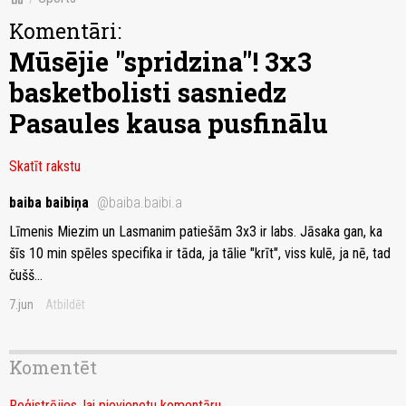
Komentāri:
Mūsējie "spridzina"! 3x3
basketbolisti sasniedz
Pasaules kausa pusfinālu
Skatīt rakstu
baiba baibiņa
@baiba.baibi.a
Līmenis Miezim un Lasmanim patiešām 3x3 ir labs. Jāsaka gan, ka
šīs 10 min spēles specifika ir tāda, ja tālie "krīt", viss kulē, ja nē, tad
čušš...
7.jun
Atbildēt
Komentēt
Reģistrējies, lai pievienotu komentāru