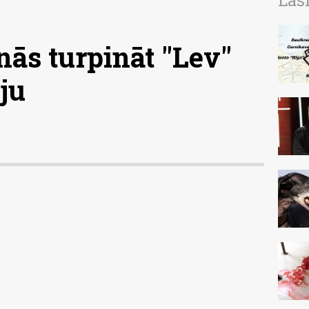
Las
ās turpināt "Lev"
ju