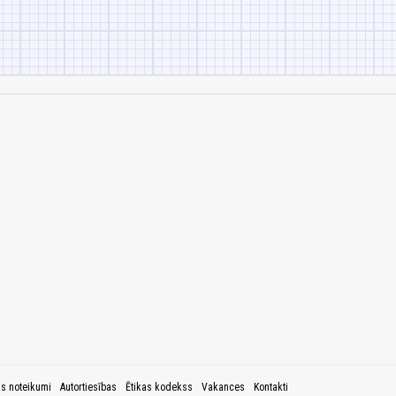
as noteikumi
Autortiesības
Ētikas kodekss
Vakances
Kontakti