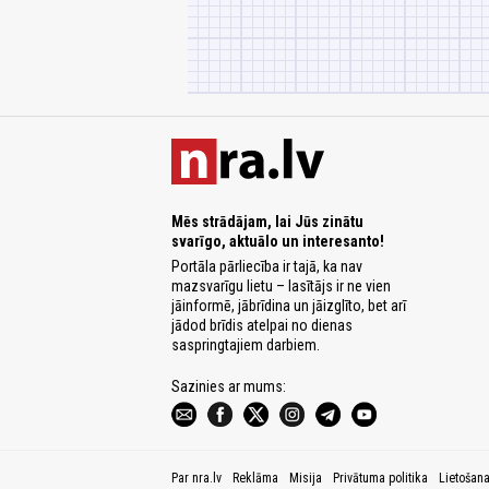
Mēs strādājam, lai Jūs zinātu
svarīgo, aktuālo un interesanto!
Portāla pārliecība ir tajā, ka nav
mazsvarīgu lietu – lasītājs ir ne vien
jāinformē, jābrīdina un jāizglīto, bet arī
jādod brīdis atelpai no dienas
saspringtajiem darbiem.
Sazinies ar mums:
Par nra.lv
Reklāma
Misija
Privātuma politika
Lietošan