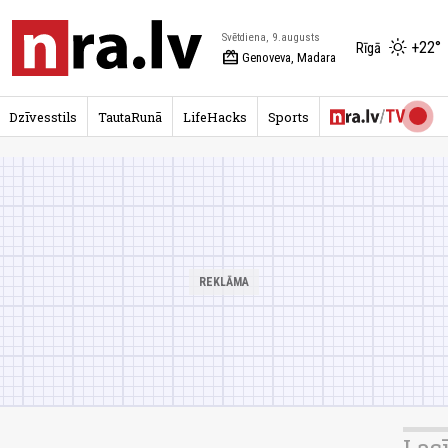
Svētdiena, 9.augusts
+22°
Rīgā
redeem
Genoveva, Madara
Dzīvesstils
TautaRunā
LifeHacks
Sports