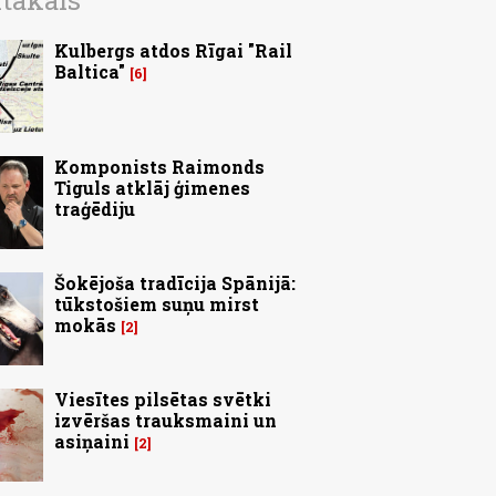
ītākais
Kulbergs atdos Rīgai "Rail
Baltica"
6
Komponists Raimonds
Tiguls atklāj ģimenes
traģēdiju
Šokējoša tradīcija Spānijā:
tūkstošiem suņu mirst
mokās
2
Viesītes pilsētas svētki
izvēršas trauksmaini un
asiņaini
2