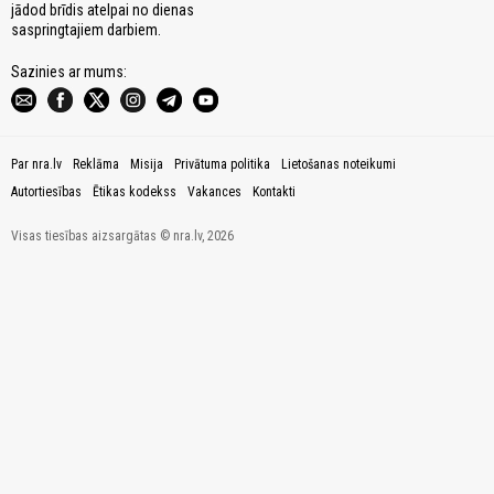
jādod brīdis atelpai no dienas
saspringtajiem darbiem.
Sazinies ar mums:
Par nra.lv
Reklāma
Misija
Privātuma politika
Lietošanas noteikumi
Autortiesības
Ētikas kodekss
Vakances
Kontakti
Visas tiesības aizsargātas © nra.lv, 2026