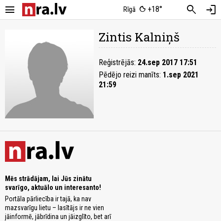
menu
search
login
+18°
Rīgā
Zintis Kalniņš
Reģistrējās:
24.sep 2017 17:51
Pēdējo reizi manīts:
1.sep 2021
21:59
Mēs strādājam, lai Jūs zinātu
svarīgo, aktuālo un interesanto!
Portāla pārliecība ir tajā, ka nav
mazsvarīgu lietu – lasītājs ir ne vien
jāinformē, jābrīdina un jāizglīto, bet arī