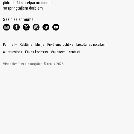
jādod brīdis atelpai no dienas
saspringtajiem darbiem.
Sazinies ar mums:
Par nra.lv
Reklāma
Misija
Privātuma politika
Lietošanas noteikumi
Autortiesības
Ētikas kodekss
Vakances
Kontakti
Visas tiesības aizsargātas © nra.lv, 2026