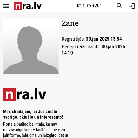
menu
search
login
+20°
Rīgā
Zane
Reģistrējās:
30.jan 2025 13:54
Pēdējo reizi manīts:
30.jan 2025
14:10
Mēs strādājam, lai Jūs zinātu
svarīgo, aktuālo un interesanto!
Portāla pārliecība ir tajā, ka nav
mazsvarīgu lietu – lasītājs ir ne vien
jāinformē, jābrīdina un jāizglīto, bet arī