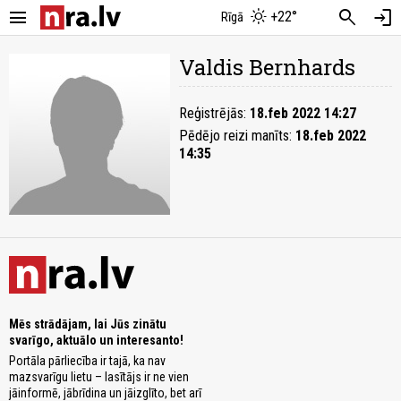
menu
search
login
+22°
Rīgā
Valdis Bernhards
Reģistrējās:
18.feb 2022 14:27
Pēdējo reizi manīts:
18.feb 2022
14:35
Mēs strādājam, lai Jūs zinātu
svarīgo, aktuālo un interesanto!
Portāla pārliecība ir tajā, ka nav
mazsvarīgu lietu – lasītājs ir ne vien
jāinformē, jābrīdina un jāizglīto, bet arī