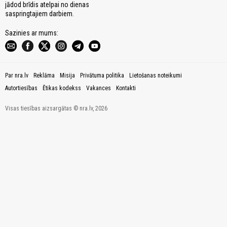
jādod brīdis atelpai no dienas
saspringtajiem darbiem.
Sazinies ar mums:
Par nra.lv
Reklāma
Misija
Privātuma politika
Lietošanas noteikumi
Autortiesības
Ētikas kodekss
Vakances
Kontakti
Visas tiesības aizsargātas © nra.lv, 2026