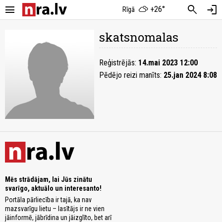
menu
search
login
+26°
Rīgā
skatsnomalas
Reģistrējās:
14.mai 2023 12:00
Pēdējo reizi manīts:
25.jan 2024 8:08
Mēs strādājam, lai Jūs zinātu
svarīgo, aktuālo un interesanto!
Portāla pārliecība ir tajā, ka nav
mazsvarīgu lietu – lasītājs ir ne vien
jāinformē, jābrīdina un jāizglīto, bet arī