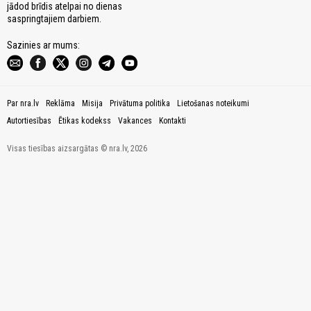
jādod brīdis atelpai no dienas
saspringtajiem darbiem.
Sazinies ar mums:
Par nra.lv
Reklāma
Misija
Privātuma politika
Lietošanas noteikumi
Autortiesības
Ētikas kodekss
Vakances
Kontakti
Visas tiesības aizsargātas © nra.lv, 2026