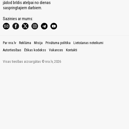
jādod brīdis atelpai no dienas
saspringtajiem darbiem.
Sazinies ar mums:
Par nra.lv
Reklāma
Misija
Privātuma politika
Lietošanas noteikumi
Autortiesības
Ētikas kodekss
Vakances
Kontakti
Visas tiesības aizsargātas © nra.lv, 2026