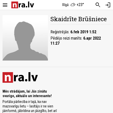
menu
search
login
+23°
Rīgā
Skaidrīte Brūšniece
Reģistrējās:
6.feb 2019 1:52
Pēdējo reizi manīts:
6.apr 2022
11:27
Mēs strādājam, lai Jūs zinātu
svarīgo, aktuālo un interesanto!
Portāla pārliecība ir tajā, ka nav
mazsvarīgu lietu – lasītājs ir ne vien
jāinformē, jābrīdina un jāizglīto, bet arī