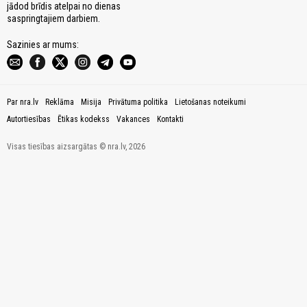
jādod brīdis atelpai no dienas
saspringtajiem darbiem.
Sazinies ar mums:
Par nra.lv
Reklāma
Misija
Privātuma politika
Lietošanas noteikumi
Autortiesības
Ētikas kodekss
Vakances
Kontakti
Visas tiesības aizsargātas © nra.lv, 2026