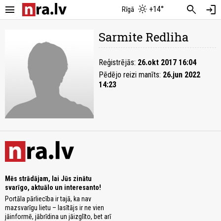
menu
search
login
+14°
Rīgā
Sarmite Redliha
Reģistrējās:
26.okt 2017 16:04
Pēdējo reizi manīts:
26.jun 2022
14:23
Mēs strādājam, lai Jūs zinātu
svarīgo, aktuālo un interesanto!
Portāla pārliecība ir tajā, ka nav
mazsvarīgu lietu – lasītājs ir ne vien
jāinformē, jābrīdina un jāizglīto, bet arī