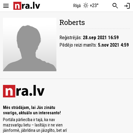
menu
search
login
+23°
Rīgā
Roberts
Reģistrējās:
28.sep 2021 16:59
Pēdējo reizi manīts:
5.nov 2021 4:59
Mēs strādājam, lai Jūs zinātu
svarīgo, aktuālo un interesanto!
Portāla pārliecība ir tajā, ka nav
mazsvarīgu lietu – lasītājs ir ne vien
jāinformē, jābrīdina un jāizglīto, bet arī