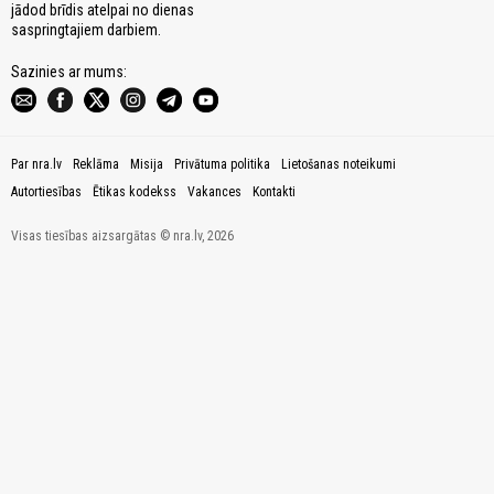
jādod brīdis atelpai no dienas
saspringtajiem darbiem.
Sazinies ar mums:
Par nra.lv
Reklāma
Misija
Privātuma politika
Lietošanas noteikumi
Autortiesības
Ētikas kodekss
Vakances
Kontakti
Visas tiesības aizsargātas © nra.lv, 2026