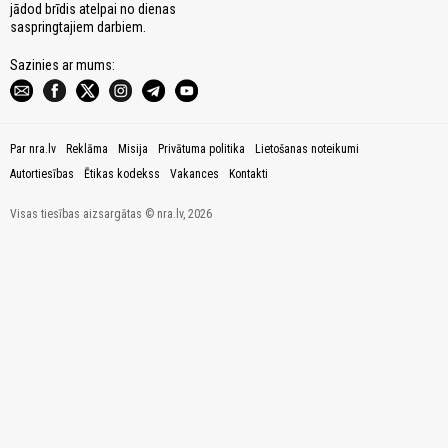
jādod brīdis atelpai no dienas
saspringtajiem darbiem.
Sazinies ar mums:
Par nra.lv
Reklāma
Misija
Privātuma politika
Lietošanas noteikumi
Autortiesības
Ētikas kodekss
Vakances
Kontakti
Visas tiesības aizsargātas © nra.lv, 2026