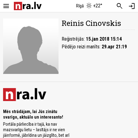
menu
search
login
+22°
Rīgā
Reinis Cinovskis
Reģistrējās:
15.jan 2018 15:14
Pēdējo reizi manīts:
29.apr 21:19
Mēs strādājam, lai Jūs zinātu
svarīgo, aktuālo un interesanto!
Portāla pārliecība ir tajā, ka nav
mazsvarīgu lietu – lasītājs ir ne vien
jāinformē, jābrīdina un jāizglīto, bet arī