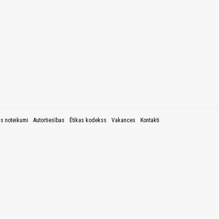
as noteikumi
Autortiesības
Ētikas kodekss
Vakances
Kontakti