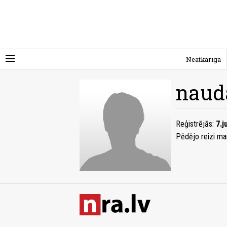
menu
Neatkarīgā
naud
Reģistrējās:
7.j
Pēdējo reizi ma