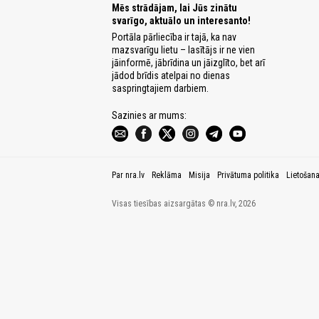
Mēs strādājam, lai Jūs zinātu
svarīgo, aktuālo un interesanto!
Portāla pārliecība ir tajā, ka nav
mazsvarīgu lietu – lasītājs ir ne vien
jāinformē, jābrīdina un jāizglīto, bet arī
jādod brīdis atelpai no dienas
saspringtajiem darbiem.
Sazinies ar mums:
Par nra.lv
Reklāma
Misija
Privātuma politika
Lietošan
Visas tiesības aizsargātas © nra.lv, 2026