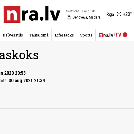
Svētdiena, 9.augusts
+20°
Rīgā
redeem
Genoveva, Madara
Dzīvesstils
TautaRunā
LifeHacks
Sports
askoks
un 2020 20:53
nīts:
30.aug 2021 21:34