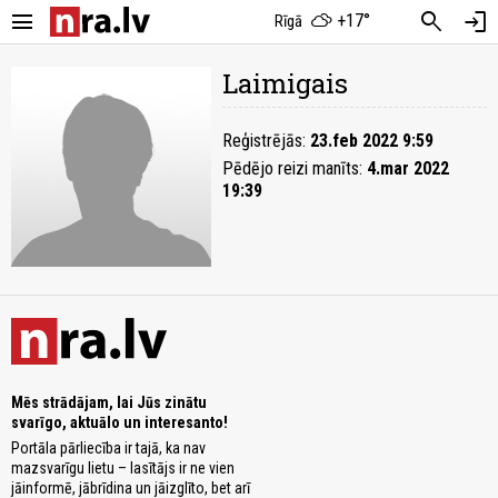
menu
search
login
+17°
Rīgā
Laimigais
Reģistrējās:
23.feb 2022 9:59
Pēdējo reizi manīts:
4.mar 2022
19:39
Mēs strādājam, lai Jūs zinātu
svarīgo, aktuālo un interesanto!
Portāla pārliecība ir tajā, ka nav
mazsvarīgu lietu – lasītājs ir ne vien
jāinformē, jābrīdina un jāizglīto, bet arī