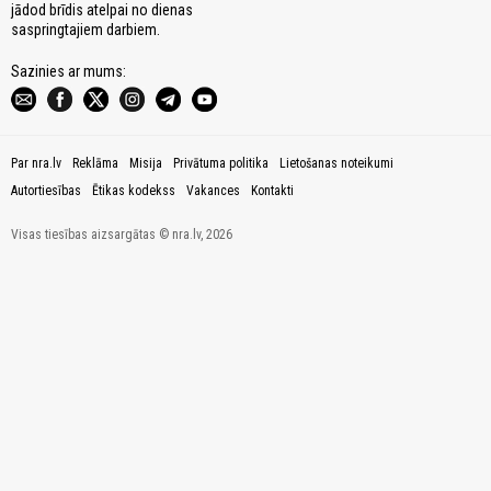
jādod brīdis atelpai no dienas
saspringtajiem darbiem.
Sazinies ar mums:
Par nra.lv
Reklāma
Misija
Privātuma politika
Lietošanas noteikumi
Autortiesības
Ētikas kodekss
Vakances
Kontakti
Visas tiesības aizsargātas © nra.lv, 2026