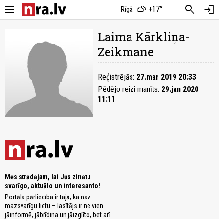
menu
search
login
+17°
Rīgā
Laima Kārkliņa-
Zeikmane
Reģistrējās:
27.mar 2019 20:33
Pēdējo reizi manīts:
29.jan 2020
11:11
Mēs strādājam, lai Jūs zinātu
svarīgo, aktuālo un interesanto!
Portāla pārliecība ir tajā, ka nav
mazsvarīgu lietu – lasītājs ir ne vien
jāinformē, jābrīdina un jāizglīto, bet arī