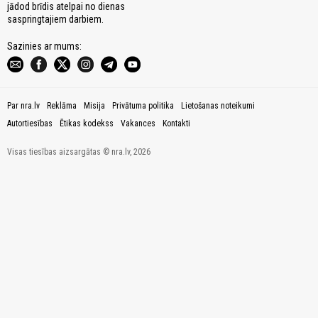
jādod brīdis atelpai no dienas
saspringtajiem darbiem.
Sazinies ar mums:
Par nra.lv
Reklāma
Misija
Privātuma politika
Lietošanas noteikumi
Autortiesības
Ētikas kodekss
Vakances
Kontakti
Visas tiesības aizsargātas © nra.lv, 2026