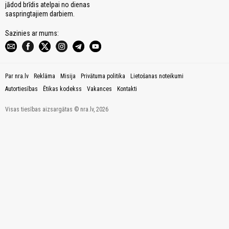
jādod brīdis atelpai no dienas
saspringtajiem darbiem.
Sazinies ar mums:
Par nra.lv
Reklāma
Misija
Privātuma politika
Lietošanas noteikumi
Autortiesības
Ētikas kodekss
Vakances
Kontakti
Visas tiesības aizsargātas © nra.lv, 2026