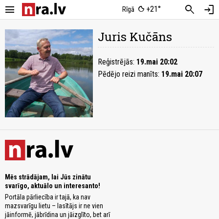
menu
search
login
+21°
Rīgā
Juris Kučāns
Reģistrējās:
19.mai 20:02
Pēdējo reizi manīts:
19.mai 20:07
Mēs strādājam, lai Jūs zinātu
svarīgo, aktuālo un interesanto!
Portāla pārliecība ir tajā, ka nav
mazsvarīgu lietu – lasītājs ir ne vien
jāinformē, jābrīdina un jāizglīto, bet arī