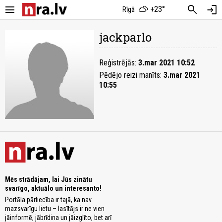
menu
search
login
+23°
Rīgā
jackparlo
Reģistrējās:
3.mar 2021 10:52
Pēdējo reizi manīts:
3.mar 2021
10:55
Mēs strādājam, lai Jūs zinātu
svarīgo, aktuālo un interesanto!
Portāla pārliecība ir tajā, ka nav
mazsvarīgu lietu – lasītājs ir ne vien
jāinformē, jābrīdina un jāizglīto, bet arī