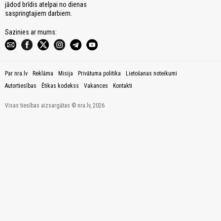
jādod brīdis atelpai no dienas
saspringtajiem darbiem.
Sazinies ar mums:
Par nra.lv
Reklāma
Misija
Privātuma politika
Lietošanas noteikumi
Autortiesības
Ētikas kodekss
Vakances
Kontakti
Visas tiesības aizsargātas © nra.lv, 2026