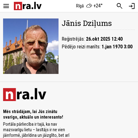
menu
search
login
+24°
Rīgā
Jānis Dziļums
Reģistrējās:
26.okt 2025 12:40
Pēdējo reizi manīts:
1.jan 1970 3:00
Mēs strādājam, lai Jūs zinātu
svarīgo, aktuālo un interesanto!
Portāla pārliecība ir tajā, ka nav
mazsvarīgu lietu – lasītājs ir ne vien
jāinformē, jābrīdina un jāizglīto, bet arī