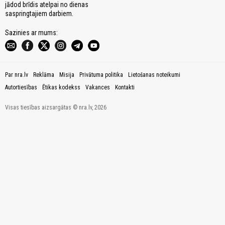
jādod brīdis atelpai no dienas
saspringtajiem darbiem.
Sazinies ar mums:
Par nra.lv
Reklāma
Misija
Privātuma politika
Lietošanas noteikumi
Autortiesības
Ētikas kodekss
Vakances
Kontakti
Visas tiesības aizsargātas © nra.lv, 2026