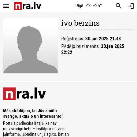
menu
search
login
+26°
Rīgā
ivo berzins
Reģistrējās:
30.jan 2025 21:48
Pēdējo reizi manīts:
30.jan 2025
22:22
Mēs strādājam, lai Jūs zinātu
svarīgo, aktuālo un interesanto!
Portāla pārliecība ir tajā, ka nav
mazsvarīgu lietu – lasītājs ir ne vien
jāinformē, jābrīdina un jāizglīto, bet arī