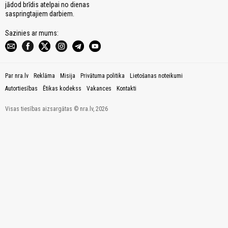
jādod brīdis atelpai no dienas
saspringtajiem darbiem.
Sazinies ar mums:
Par nra.lv
Reklāma
Misija
Privātuma politika
Lietošanas noteikumi
Autortiesības
Ētikas kodekss
Vakances
Kontakti
Visas tiesības aizsargātas © nra.lv, 2026