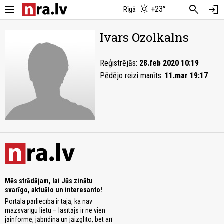
menu
search
login
+23°
Rīgā
Ivars Ozolkalns
Reģistrējās:
28.feb 2020 10:19
Pēdējo reizi manīts:
11.mar 19:17
Mēs strādājam, lai Jūs zinātu
svarīgo, aktuālo un interesanto!
Portāla pārliecība ir tajā, ka nav
mazsvarīgu lietu – lasītājs ir ne vien
jāinformē, jābrīdina un jāizglīto, bet arī