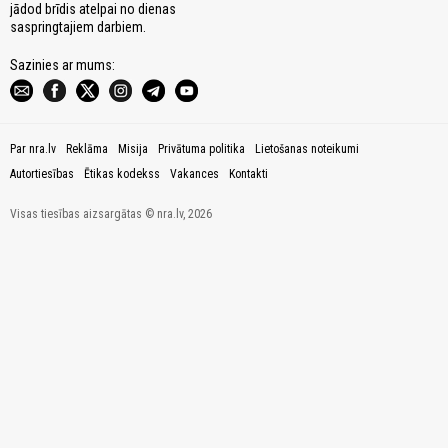
jādod brīdis atelpai no dienas
saspringtajiem darbiem.
Sazinies ar mums:
Par nra.lv
Reklāma
Misija
Privātuma politika
Lietošanas noteikumi
Autortiesības
Ētikas kodekss
Vakances
Kontakti
Visas tiesības aizsargātas © nra.lv, 2026