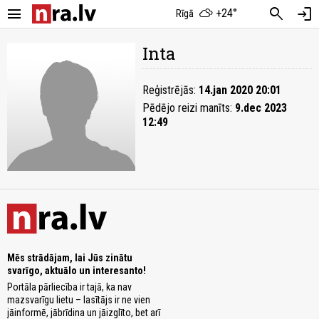
menu
search
login
+24°
Rīgā
Inta
Reģistrējās:
14.jan 2020 20:01
Pēdējo reizi manīts:
9.dec 2023
12:49
Mēs strādājam, lai Jūs zinātu
svarīgo, aktuālo un interesanto!
Portāla pārliecība ir tajā, ka nav
mazsvarīgu lietu – lasītājs ir ne vien
jāinformē, jābrīdina un jāizglīto, bet arī