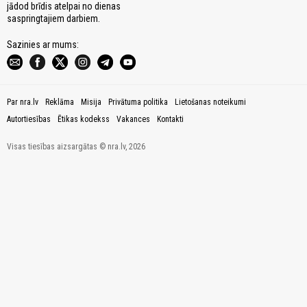
jādod brīdis atelpai no dienas
saspringtajiem darbiem.
Sazinies ar mums:
Par nra.lv
Reklāma
Misija
Privātuma politika
Lietošanas noteikumi
Autortiesības
Ētikas kodekss
Vakances
Kontakti
Visas tiesības aizsargātas © nra.lv, 2026