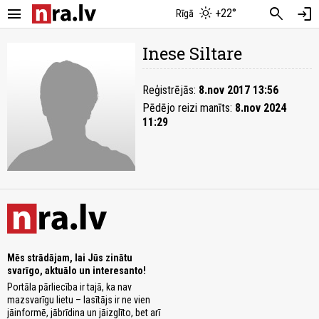
menu
search
login
+22°
Rīgā
Inese Siltare
Reģistrējās:
8.nov 2017 13:56
Pēdējo reizi manīts:
8.nov 2024
11:29
Mēs strādājam, lai Jūs zinātu
svarīgo, aktuālo un interesanto!
Portāla pārliecība ir tajā, ka nav
mazsvarīgu lietu – lasītājs ir ne vien
jāinformē, jābrīdina un jāizglīto, bet arī