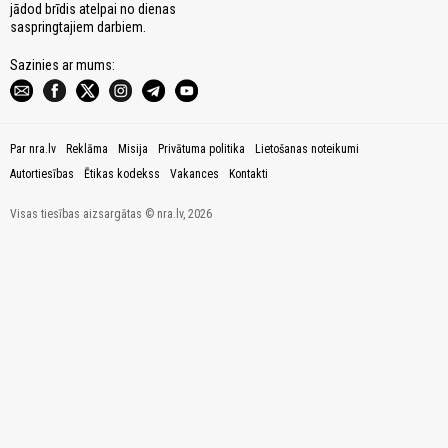
jādod brīdis atelpai no dienas
saspringtajiem darbiem.
Sazinies ar mums:
Par nra.lv
Reklāma
Misija
Privātuma politika
Lietošanas noteikumi
Autortiesības
Ētikas kodekss
Vakances
Kontakti
Visas tiesības aizsargātas © nra.lv, 2026