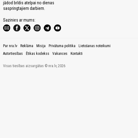
jādod brīdis atelpai no dienas
saspringtajiem darbiem.
Sazinies ar mums:
Par nra.lv
Reklāma
Misija
Privātuma politika
Lietošanas noteikumi
Autortiesības
Ētikas kodekss
Vakances
Kontakti
Visas tiesības aizsargātas © nra.lv, 2026