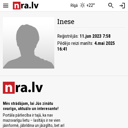
menu
search
login
+22°
Rīgā
Inese
Reģistrējās:
11.jun 2023 7:58
Pēdējo reizi manīts:
4.mai 2025
16:41
Mēs strādājam, lai Jūs zinātu
svarīgo, aktuālo un interesanto!
Portāla pārliecība ir tajā, ka nav
mazsvarīgu lietu – lasītājs ir ne vien
jāinformē, jābrīdina un jāizglīto, bet arī