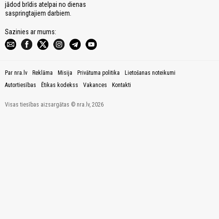
jādod brīdis atelpai no dienas
saspringtajiem darbiem.
Sazinies ar mums:
Par nra.lv
Reklāma
Misija
Privātuma politika
Lietošanas noteikumi
Autortiesības
Ētikas kodekss
Vakances
Kontakti
Visas tiesības aizsargātas © nra.lv, 2026