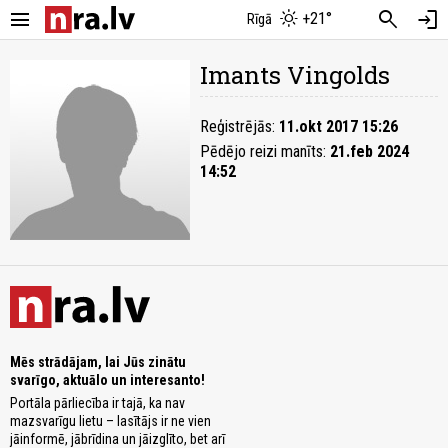
menu
search
login
+21°
Rīgā
Imants Vingolds
Reģistrējās:
11.okt 2017 15:26
Pēdējo reizi manīts:
21.feb 2024
14:52
Mēs strādājam, lai Jūs zinātu
svarīgo, aktuālo un interesanto!
Portāla pārliecība ir tajā, ka nav
mazsvarīgu lietu – lasītājs ir ne vien
jāinformē, jābrīdina un jāizglīto, bet arī