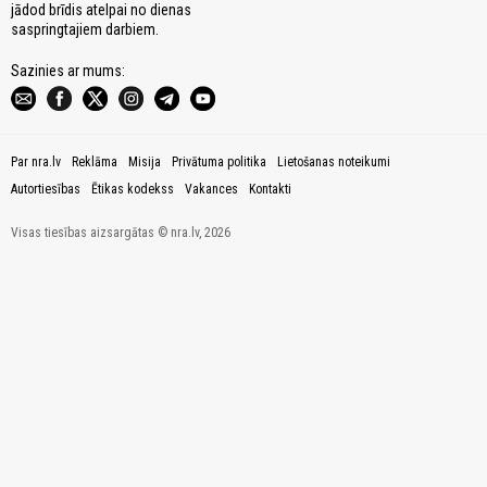
jādod brīdis atelpai no dienas
saspringtajiem darbiem.
Sazinies ar mums:
Par nra.lv
Reklāma
Misija
Privātuma politika
Lietošanas noteikumi
Autortiesības
Ētikas kodekss
Vakances
Kontakti
Visas tiesības aizsargātas © nra.lv, 2026