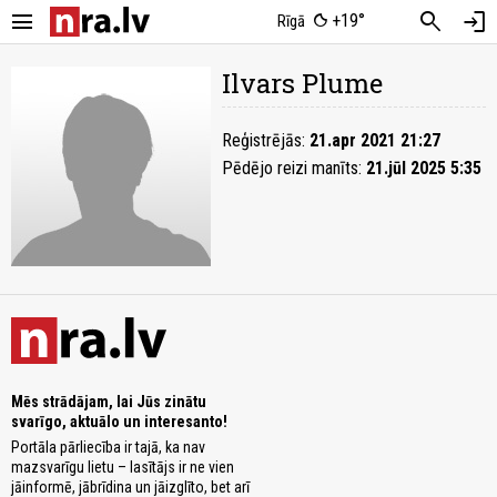
menu
search
login
+19°
Rīgā
Ilvars Plume
Reģistrējās:
21.apr 2021 21:27
Pēdējo reizi manīts:
21.jūl 2025 5:35
Mēs strādājam, lai Jūs zinātu
svarīgo, aktuālo un interesanto!
Portāla pārliecība ir tajā, ka nav
mazsvarīgu lietu – lasītājs ir ne vien
jāinformē, jābrīdina un jāizglīto, bet arī